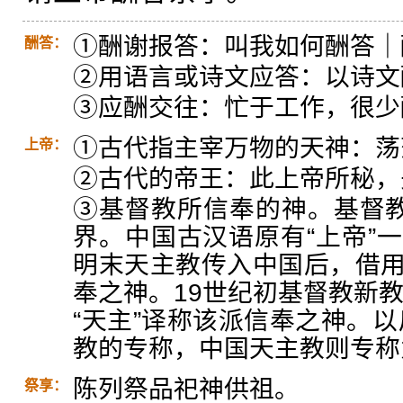
①酬谢报答：叫我如何酬答｜
酬答：
②用语言或诗文应答：以诗文
③应酬交往：忙于工作，很少
①古代指主宰万物的天神：荡
上帝：
②古代的帝王：此上帝所秘，
③基督教所信奉的神。基督
界。中国古汉语原有“上帝”一
明末天主教传入中国后，借用“
奉之神。19世纪初基督教新教
“天主”译称该派信奉之神。以
教的专称，中国天主教则专称为
陈列祭品祀神供祖。
祭享：