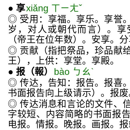
●
享
xiǎng ㄒㄧㄤˇ
◎ 受用：享福。享乐。享誉
岁，对人或朝代而言）。享
（帝王在位年数）。安享。分
◎ 贡献（指把祭品，珍品献
王），上供：享堂。享殿。
●
报
（報）
bào ㄅㄠˋ
◎ 传达，告知：报告。报喜
书面报告向上级请示）。报废
◎ 传达消息和言论的文件、
字较短、内容简略的书面报
电报。情报。晚报。画报。报