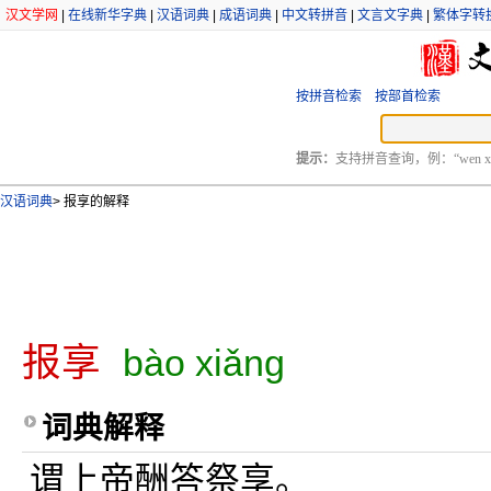
汉文学网
|
在线新华字典
|
汉语词典
|
成语词典
|
中文转拼音
|
文言文字典
|
繁体字转
按拼音检索
按部首检索
提示：
支持拼音查询，例：“wen xu
汉语词典
>
报享的解释
报享
bào xiǎng
词典解释
谓上帝酬答祭享。