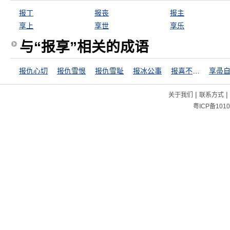
报丁
报丧
报主
享上
享世
享乐
与“报享”相关的成语
报仇心切
报仇雪恨
报仇雪耻
报冰公事
报喜不报忧
享帚
|
|
关于我们
联系方式
粤ICP备1010