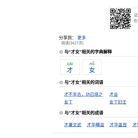
试
在
分享到：
更多
阅读(3427次)
与“才女”相关的字典解释
cái
nǚ
才
女
与“才女”相关的词语
才不半古，功已倍之
才业
女丁
女丁妇壬
与“才女”相关的成语
才兼文武
才华横溢
才华盖世
才