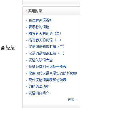
实用附录
易误解词语辨析
表示看的词语
描写春天的词语（二）
描写春天的词语（一）
汉语词语知识汇编（二）
（含轻蔑
汉语词语知识汇编（一）
汉语关联词大全
特殊领域相关词条一览表
常用现代汉语易混实词辨析63例
现代汉语词类表和语法表
词的语法功能
汉语词典简介
更多...