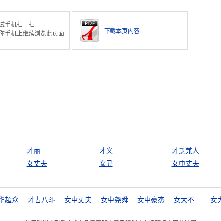
试手机扫一扫
下载本页内容
你手机上继续浏览此页面
才丽
才义
才乏兼人
女丈夫
女丑
女中丈夫
华超众
才占八斗
女中丈夫
女中尧舜
女中豪杰
女大不中留