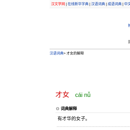
汉文学网
|
在线新华字典
|
汉语词典
|
成语词典
|
中
汉语词典
>
才女的解释
才女
cái nǚ
词典解释
有才华的女子。