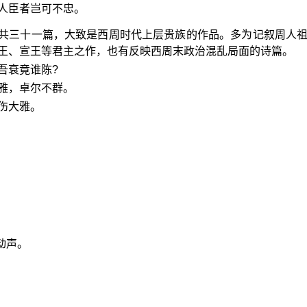
人臣者岂可不忠。
共三十一篇，大致是西周时代上层贵族的作品。多为记叙周人
王、宣王等君主之作，也有反映西周末政治混乱局面的诗篇。
吾衰竟谁陈?
雅，卓尔不群。
伤大雅。
动声。