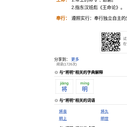
2.指东汉班彪《王命论》。
奉行：
遵照实行：奉行独立自主的
试
在
分享到：
更多
阅读(1726次)
与“将明”相关的字典解释
jiāng
míng
将
明
与“将明”相关的词语
将丧
将久
明上
明世