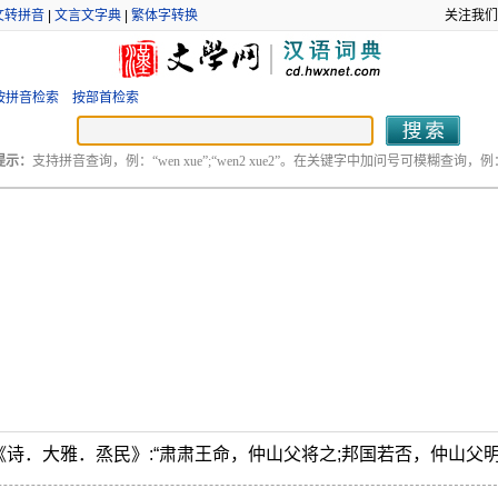
文转拼音
|
文言文字典
|
繁体字转换
关注我们
按拼音检索
按部首检索
提示：
支持拼音查询，例：“wen xue”;“wen2 xue2”。在关键字中加问号可模糊查询，例：“
诗．大雅．烝民》:“肃肃王命，仲山父将之;邦国若否，仲山父明