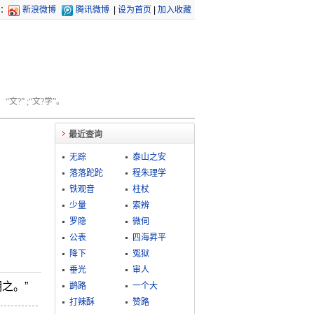
：
新浪微博
腾讯微博
|
设为首页
|
加入收藏
文?” ;“文?学”。
最近查询
无踪
泰山之安
落落跎跎
程朱理学
铁观音
柱杖
少量
索辨
罗隐
微伺
公表
四海昇平
降下
冤狱
垂光
审人
之。”
鹢路
一个大
打辣酥
赞路