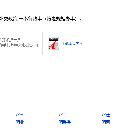
外交政策 ㄧ奉行故事（按老规矩办事）。
试手机扫一扫
下载本页内容
你手机上继续浏览此页面
将事
将于
将仕
明业
明丢丢
明两