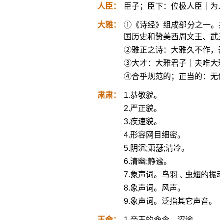
人臣：
臣子；臣下：位极人臣｜为
大雅：
①《诗经》组成部分之一。
国历史和赞美西周文王、武
②雅正之诗：大雅久不作，
③大才：大雅君子｜夫唯大
④合乎规范的；正当的：无
肃肃：
1.恭敬貌。
2.严正貌。
3.疾速貌。
4.形容网目细密。
5.阴沉;萧瑟;清冷。
6.清幽;静谧。
7.象声词。鸟羽﹑虫翅的振
8.象声词。风声。
9.象声词。泛指其它声音。
王命：
1.帝王的命令﹑诏谕。