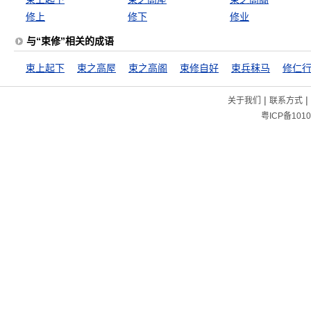
修上
修下
修业
与“束修”相关的成语
束上起下
束之高屋
束之高阁
束修自好
束兵秣马
修仁
|
|
关于我们
联系方式
粤ICP备1010