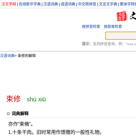
汉文学网
|
在线新华字典
|
汉语词典
|
成语词典
|
中文转拼音
|
文言文字典
|
繁体字转
按拼音检索
按部首检索
提示：
支持拼音查询，例：“wen xu
汉语词典
>
束修的解释
束修
shù xiū
词典解释
亦作“束脩”。
1.十条干肉。旧时常用作馈赠的一般性礼物。