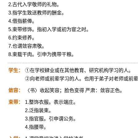
2.古代入学敬师的礼物。
3.指学生致送教师的酬金。
4.借指薪俸。
5.束带修饰。指初入学或初为宦之时。
6.约束修养。
7.也谓敛容肃敬。
8.束载干肉。引申为携带干粮。
学生：
①在学校肄业或在其他教育、研究机构学习的人。
②向老师或前辈学习的人。也用于弟子对老师或前
敛容：
〈书〉收起笑容；脸色变得 严肃：敛容正色。
束带：
1.整饰衣服。表示端庄。
2.泛指装束。
3.指官服。引申谓公务。
4.指腰带。