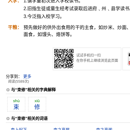
入学：
1.谓学童初次进入学校读书。
2.旧指生徒或童生经考试录取后进府﹑州﹑县学读书
3.今泛指入校学习。
干粮：
预先做好的供外出食用的干的主食，如炒米、炒面
面食，如馒头、烙饼等。
试试手机扫一扫
在你手机上继续浏览此页面
分享到：
更多
阅读(5589次)
与“束修”相关的字典解释
shù
xiū
束
修
与“束修”相关的词语
束上起下
束之高屋
束之高阁