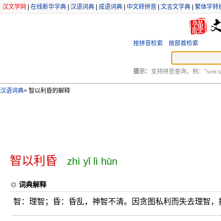
汉文学网
|
在线新华字典
|
汉语词典
|
成语词典
|
中文转拼音
|
文言文字典
|
繁体字转
按拼音检索
按部首检索
提示：
支持拼音查询，例：“wen xu
汉语词典
>
智以利昏的解释
智以利昏
zhì yǐ lì hūn
词典解释
智：理智；昏：昏乱，神智不清。因贪图私利而失去理智，