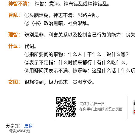
神智不清：
神智：意识。神志错乱或精神错乱。
昏乱：
①头脑迷糊，神志不清：思路昏乱。
②〈书〉政治黑暗，社会混乱。
理智：
辨别是非、利害关系以及控制自己行为的能力：丧
什么：
代词。
①指所要问的事物：什么人｜干什么｜说什么哪?
②表示不定指：什么时候来都行｜有什么吃什么。
③用疑问词表示不满、惊讶等：这是什么话｜什么玩
贪图：
很想得到；极力追求：贪图享受。
试试手机扫一扫
在你手机上继续浏览此页面
分享到：
更多
阅读(4564次)