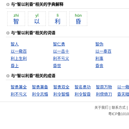
与“智以利昏”相关的字典解释
zhì
yĭ
lì
hūn
智
以
利
昏
与“智以利昏”相关的词语
智人
智仁勇
智伪
以一儆百
以一击十
以一奉百
利上生利
利不亏义
利事
昏上
昏世
昏丧
与“智以利昏”相关的成语
智勇兼全
智勇兼备
智勇双全
智名勇功
智周万物
以一
利不亏义
利令志惛
利令智惛
利令智昏
利傍倚刀
昏天
|
|
关于我们
联系方式
粤ICP备1010