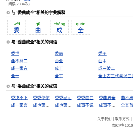
阅读(2334次)
与“委曲成全”相关的字典解释
wĕi
qŭ
chéng
quán
委
曲
成
全
与“委曲成全”相关的词语
委世
委丽
委予
曲不离口
曲业
曲中
成一家言
成丁
成三破二
全一
全丁
与“委曲成全”相关的成语
委决不下
委委佗佗
委委屈屈
委委曲曲
委曲周全
曲不
成一家言
成也萧何败萧何
成也萧何，败也萧何
成事不说
成事不足，坏事有余
全其
|
|
关于我们
联系方式
粤ICP备1010