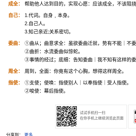
成全：
帮助他人达到目的，实现心愿：应该成全，不该阻
自己：
1.代词。自身﹐本身。
2.自己人。
3.知己亲近;关系密切。
委曲：
①曲从；曲意求全：虽欲委曲迁就，势有不能｜不
②曲折：水流委曲似惊蛇。
③事情的经过；底细：告知委曲｜我不知有这样的
周全：
周到，全面：你竟有这个心胸，想得这样周全。
指使：
①支使；使唤：指使别人｜以奉指使｜受人指使。
②唆使：幕后指使。
试试手机扫一扫
在你手机上继续浏览此页面
分享到：
更多