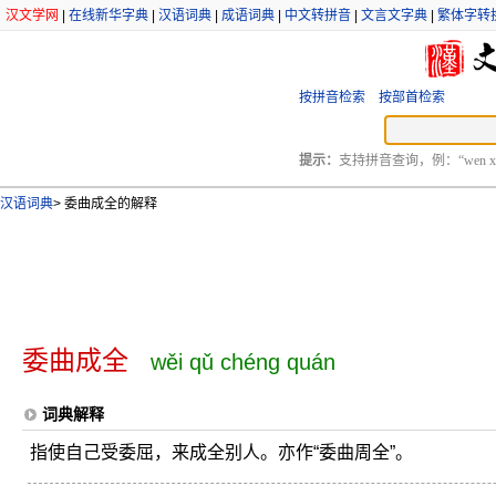
汉文学网
|
在线新华字典
|
汉语词典
|
成语词典
|
中文转拼音
|
文言文字典
|
繁体字转
按拼音检索
按部首检索
提示：
支持拼音查询，例：“wen xu
汉语词典
>
委曲成全的解释
委曲成全
wěi qǔ chéng quán
词典解释
指使自己受委屈，来成全别人。亦作“委曲周全”。