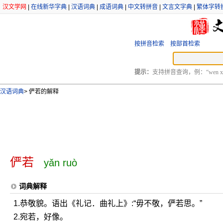
汉文学网
|
在线新华字典
|
汉语词典
|
成语词典
|
中文转拼音
|
文言文字典
|
繁体字转
按拼音检索
按部首检索
提示：
支持拼音查询，例：“wen xu
汉语词典
>
俨若的解释
俨若
yǎn ruò
词典解释
1.恭敬貌。语出《礼记．曲礼上》:“毋不敬，俨若思。”
2.宛若，好像。