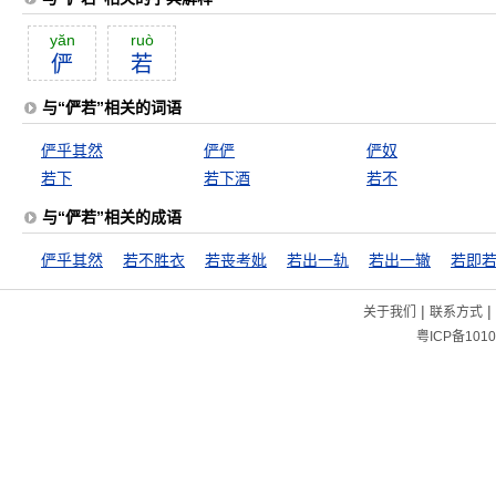
yăn
ruò
俨
若
与“俨若”相关的词语
俨乎其然
俨俨
俨奴
若下
若下酒
若不
与“俨若”相关的成语
俨乎其然
若不胜衣
若丧考妣
若出一轨
若出一辙
若即
|
|
关于我们
联系方式
粤ICP备1010