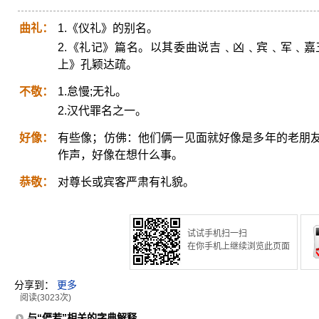
曲礼：
1.《仪礼》的别名。
2.《礼记》篇名。以其委曲说吉﹑凶﹑宾﹑军﹑
上》孔颖达疏。
不敬：
1.怠慢;无礼。
2.汉代罪名之一。
好像：
有些像；仿佛：他们俩一见面就好像是多年的老朋
作声，好像在想什么事。
恭敬：
对尊长或宾客严肃有礼貌。
试试手机扫一扫
在你手机上继续浏览此页面
分享到：
更多
阅读(3023次)
与“俨若”相关的字典解释