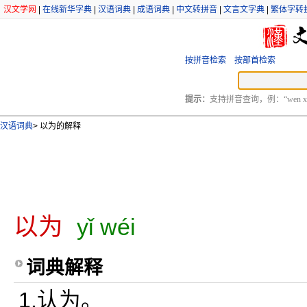
汉文学网
|
在线新华字典
|
汉语词典
|
成语词典
|
中文转拼音
|
文言文字典
|
繁体字转
按拼音检索
按部首检索
提示：
支持拼音查询，例：“wen xu
汉语词典
>
以为的解释
以为
yǐ wéi
词典解释
1.认为。