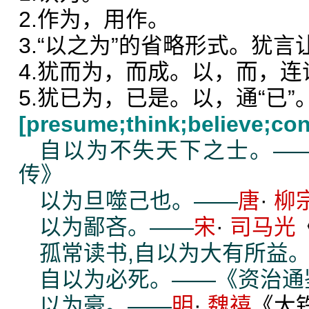
2.作为，用作。
3.“以之为”的省略形式。犹言
4.犹而为，而成。以，而，连
5.犹已为，已是。以，通“已”
[presume;think;believe;con
自以为不失天下之士。—
传》
以为旦噬己也。——
唐
·
柳
以为鄙吝。——
宋
·
司马光
孤常读书,自以为大有所益
自以为必死。——《资治通
以为豪。——
明
·
魏禧
《大