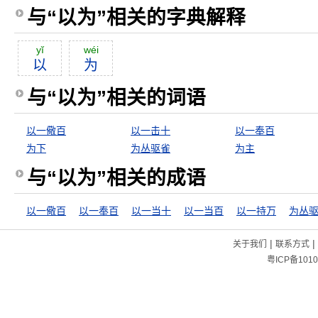
与“以为”相关的字典解释
yĭ
wéi
以
为
与“以为”相关的词语
以一儆百
以一击十
以一奉百
为下
为丛驱雀
为主
与“以为”相关的成语
以一儆百
以一奉百
以一当十
以一当百
以一持万
为丛
|
|
关于我们
联系方式
粤ICP备1010