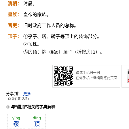
清朝：
清晨。
皇族：
皇帝的家族。
官吏：
旧时政府工作人员的总称。
顶子：
①亭子、塔、轿子等顶上的装饰部分。
②顶珠。
③房顶：挑（tiǎo）顶子（拆修房顶）。
试试手机扫一扫
在你手机上继续浏览此页面
分享到：
更多
阅读(1512次)
与“缨顶”相关的字典解释
yīng
dĭng
缨
顶