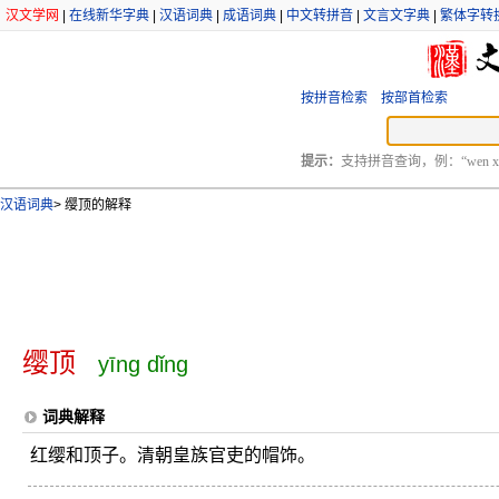
汉文学网
|
在线新华字典
|
汉语词典
|
成语词典
|
中文转拼音
|
文言文字典
|
繁体字转
按拼音检索
按部首检索
提示：
支持拼音查询，例：“wen xu
汉语词典
>
缨顶的解释
缨顶
yīng dǐng
词典解释
红缨和顶子。清朝皇族官吏的帽饰。