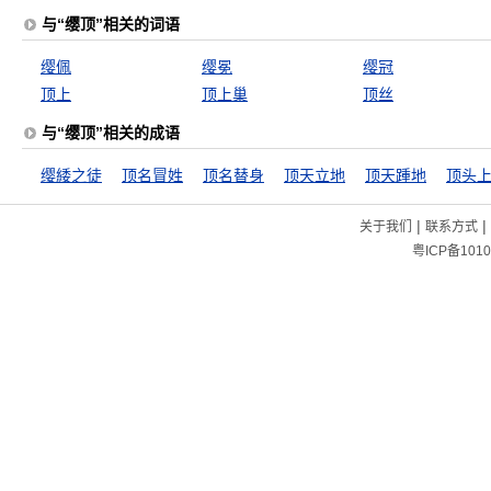
与“缨顶”相关的词语
缨佩
缨冕
缨冠
顶上
顶上巢
顶丝
与“缨顶”相关的成语
缨緌之徒
顶名冒姓
顶名替身
顶天立地
顶天踵地
顶头
|
|
关于我们
联系方式
粤ICP备1010