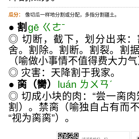
瓜分：
像切瓜一样地分割或分配，多指分割疆土。
●
割
gē ㄍㄜˉ
◎ 切断，截下，划分出来
舍。割除。割断。割裂。割
（喻做小事情不值得费大力气
◎ 灾害：天降割于我家。
●
脔
（臠）
luán ㄌㄨㄢˊ
◎ 切成小块的肉：“尝一脔肉
割）。禁脔（喻独自占有而
“视为脔脔”）。