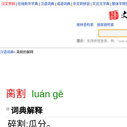
汉文学网
|
在线新华字典
|
汉语词典
|
成语词典
|
中文转拼音
|
文言文字典
|
繁体字转
按拼音检索
按部首检索
提示：
支持拼音查询，例：“wen xu
汉语词典
>
脔割的解释
脔割
luán gē
词典解释
碎割;瓜分。