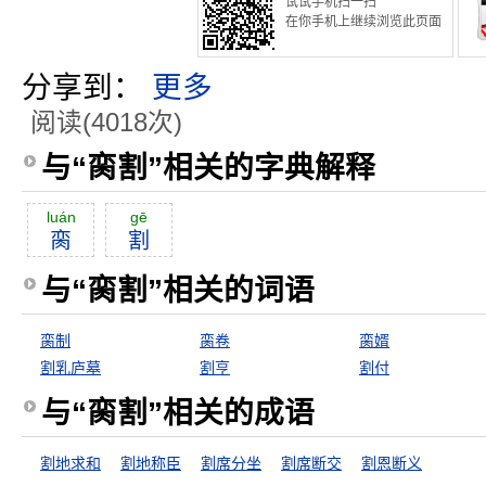
试试手机扫一扫
在你手机上继续浏览此页面
分享到：
更多
阅读(4018次)
与“脔割”相关的字典解释
luán
gē
脔
割
与“脔割”相关的词语
脔制
脔卷
脔婿
割乳庐墓
割亨
割付
与“脔割”相关的成语
割地求和
割地称臣
割席分坐
割席断交
割恩断义