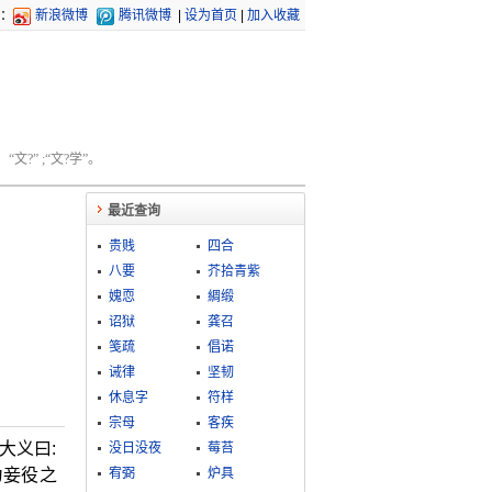
：
新浪微博
腾讯微博
|
设为首页
|
加入收藏
文?” ;“文?学”。
最近查询
贵贱
四合
八要
芥拾青紫
媿恧
綢缎
诏狱
龚召
笺疏
倡诺
诫律
坚韧
休息字
符样
宗母
客疾
大义曰:
没日没夜
莓苔
为妾役之
宥弼
炉具