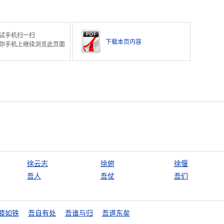
试手机扫一扫
下载本页内容
你手机上继续浏览此页面
徐云志
徐俯
徐偃
吾人
吾仗
吾们
膝如铁
吾自有处
吾谁与归
吾道东矣