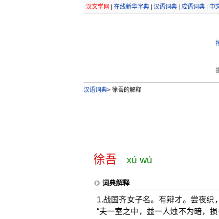
汉文学网
|
在线新华字典
|
汉语词典
|
成语词典
|
中
汉语词典
>
徐吾的解释
徐吾
xú wú
词典解释
1.战国齐女子名。有辩才。尝夜织
“夫一室之中，益一人烛不为暗，