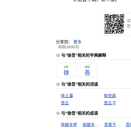
试
在
分享到：
更多
阅读(3606次)
与“徐吾”相关的字典解释
xú
wú
徐
吾
与“徐吾”相关的词语
徐上瀛
徐世昌
吾丘
吾丘子
与“徐吾”相关的成语
徐娘半老
徐娘半老，风韵犹存
吾家千里驹
吾