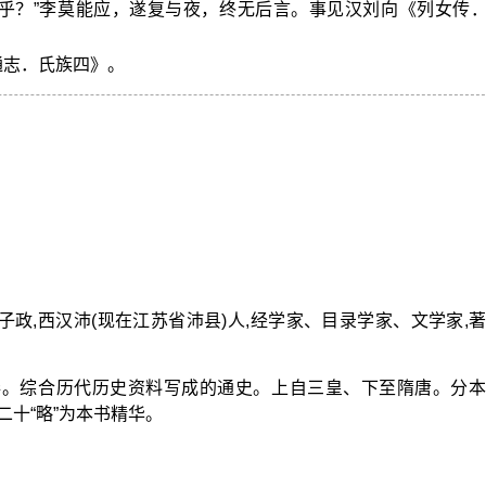
乎？”李莫能应，遂复与夜，终无后言。事见汉刘向《列女传
通志．氏族四》。
,字子政,西汉沛(现在江苏省沛县)人,经学家、目录学家、文学家,
卷。综合历代历史资料写成的通史。上自三皇、下至隋唐。分本
十“略”为本书精华。