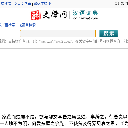
文转拼音
|
文言文字典
|
繁体字转换
关注我们
按拼音检索
按部首检索
提示：
支持拼音查询，例：“wen xue”;“wen2 xue2”。在关键字中加问号可模糊查询，例：“
，家贫而烛屡不给，欲与邻女李吾之属会烛，李辞之，徐吾责以
损一人烛不为明，何爱东壁之余光，不使贫妾得蒙见哀之恩，长