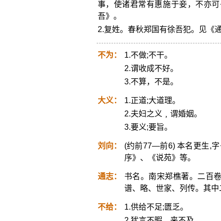
事，使诸君常有惠施于妾，不亦可
吾》。
2.复姓。春秋郑国有徐吾犯。见《
不为：
1.不做;不干。
2.谓收成不好。
3.不算，不是。
大义：
1.正道;大道理。
2.夫妇之义﹐谓婚姻。
3.要义;要旨。
刘向：
(约前77—前6) 本名更生
序》、《说苑》等。
通志：
书名。南宋郑樵著。二百
谱、略、世家、列传。其中二
不给：
1.供给不足;匮乏。
2.犹言不暇，来不及。