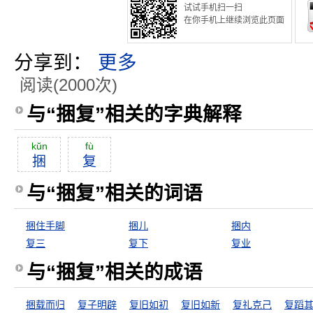
试试手机扫一扫
在你手机上继续浏览此页面
分享到：
更多
阅读(2000次)
与“捆复”相关的字典解释
kŭn
fù
捆
复
与“捆复”相关的词语
捆住手脚
捆儿
捆内
复三
复下
复业
与“捆复”相关的成语
捆载而归
复子明辟
复旧如初
复旧如新
复礼克己
复蹈