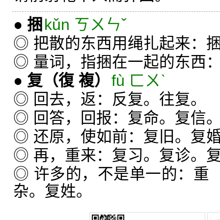
●
捆
kǔn ㄎㄨㄣˇ
◎ 把散的东西用绳扎起来：
◎ 量词，指捆在一起的东西
●
复
（復 複）
fù ㄈㄨˋ
◎ 回去，返：反复。往复。
◎ 回答，回报：复命。复信
◎ 还原，使如前：复旧。复
◎ 再，重来：复习。复诊。
◎ 许多的，不是单一的：重
杂。复姓。