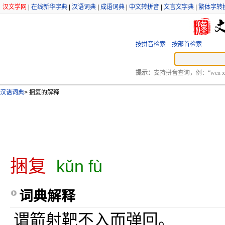
汉文学网
|
在线新华字典
|
汉语词典
|
成语词典
|
中文转拼音
|
文言文字典
|
繁体字转
按拼音检索
按部首检索
提示：
支持拼音查询，例：“wen xu
汉语词典
>
捆复的解释
捆复
kǔn fù
词典解释
谓箭射靶不入而弹回。