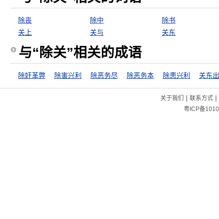
除丧
除中
除书
关上
关与
关东
与“除关”相关的成语
除奸革弊
除害兴利
除恶务尽
除恶务本
除患兴利
|
|
关于我们
联系方式
粤ICP备1010