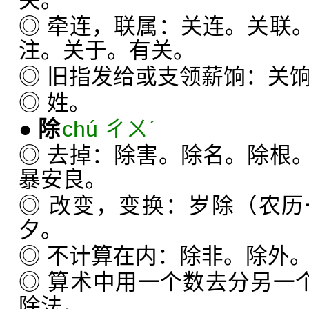
关。
◎ 牵连，联属：关连。关联
注。关于。有关。
◎ 旧指发给或支领薪饷：关
◎ 姓。
●
除
chú ㄔㄨˊ
◎ 去掉：除害。除名。除根
暴安良。
◎ 改变，变换：岁除（农
夕。
◎ 不计算在内：除非。除外
◎ 算术中用一个数去分另一个
除法。