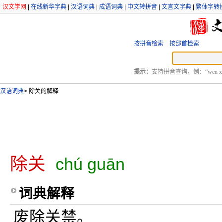
汉文学网
|
在线新华字典
|
汉语词典
|
成语词典
|
中文转拼音
|
文言文字典
|
繁体字转
按拼音检索
按部首检索
提示：
支持拼音查询，例：“wen xu
汉语词典
>
除关的解释
除关
chú guān
词典解释
废除关禁。