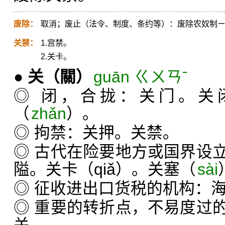
废除：
取消；废止（法令、制度、条约等）：废除农奴制
关禁：
1.宫禁。
2.关卡。
●
关
（關）
guān ㄍㄨㄢˉ
◎ 闭，合拢：关门。关
（
zhǎn
）。
◎ 拘禁：关押。关禁。
◎ 古代在险要地方或国界设
隘。关卡（qiǎ）。关塞（
sài
◎ 征收进出口货税的机构：
◎ 重要的转折点，不易度过