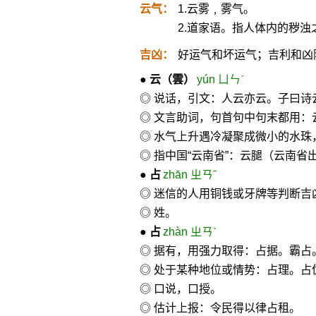
云气：
1.云雾﹐雾气。
2.道家语。指人体内的秽浊
吉凶：
好运气和坏运气；吉利和凶
●
云
（雲）
yún ㄩㄣˊ
◎ 说话，引文：人云亦云。子曰
◎ 文言助词，句首句中句末都用：
◎ 水气上升遇冷凝聚成微小的水
◎ 指中国“云南省”：云腿（云南
●
占
zhān ㄓㄢˉ
◎ 迷信的人用铜钱或牙牌等判断吉
◎ 姓。
●
占
zhàn ㄓㄢˋ
◎ 据有，用强力取得：占据。霸占
◎ 处于某种地位或情势：占理。占
◎ 口说，口授。
◎ 估计上报：令民得以律占租。