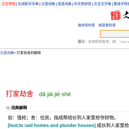
汉文学网
|
在线新华字典
|
汉语词典
|
成语词典
|
中文转拼音
|
文言文字典
|
繁体字转
按拼音检索
按部首检索
提示：
支持拼音查询，例：“wen xu
汉语词典
>
打家劫舍的解释
打家劫舍
dǎ jiā jié shè
词典解释
劫：强抢；舍：住房。指成帮结伙到人家里抢夺财物。
[loot;to raid homes and plunder houses]
成伙到人家里抢