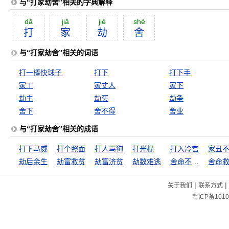
与“打家劫舍”相关的字典解释
dă
jiā
jié
shè
打
家
劫
舍
与“打家劫舍”相关的词语
打一棒快球子
打下
打下手
家丁
家丈人
家下
劫主
劫买
劫争
舍下
舍不得
舍业
与“打家劫舍”相关的成语
打下马威
打个照面
打人骂狗
打光棍
打入冷宫
劫后余生
劫富救贫
劫富济贫
劫数难逃
舍命不舍财
舍命
|
|
关于我们
联系方式
粤ICP备1010