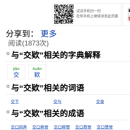
试试手机扫一扫
在你手机上继续浏览此页面
分享到：
更多
阅读(1873次)
与“交欵”相关的字典解释
jiāo
kuăn
交
欵
与“交欵”相关的词语
交下
交与
交丧
与“交欵”相关的成语
交口同声
交口称誉
交口称赞
交口荐誉
交口赞誉