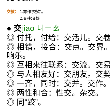
交款：
1.亦作“交欵”。
2.交往;交好。
●
交
jiāo ㄐㄧㄠˉ
◎ 付托，付给：交活儿。交
◎ 相错，接合：交点。交界
响乐。
◎ 互相来往联系：交流。交
◎ 与人相友好：交朋友。交
◎ 一齐，同时：交并。交作
◎ 两性和合：性交。杂交。
◎ 同“跤”。