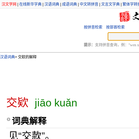
汉文学网
|
在线新华字典
|
汉语词典
|
成语词典
|
中文转拼音
|
文言文字典
|
繁体字转
按拼音检索
按部首检索
提示：
支持拼音查询，例：“wen xu
汉语词典
>
交欵的解释
交欵
jiāo kuǎn
词典解释
见“交款”。