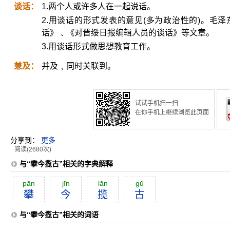
谈话：
1.两个人或许多人在一起说话。
2.用谈话的形式发表的意见(多为政治性的)。毛
话》﹑《对晋绥日报编辑人员的谈话》等文章。
3.用谈话形式做思想教育工作。
兼及：
并及﹐同时关联到。
试试手机扫一扫
在你手机上继续浏览此页面
分享到：
更多
阅读(2680次)
与“攀今揽古”相关的字典解释
pān
jīn
lăn
gŭ
攀
今
揽
古
与“攀今揽古”相关的词语