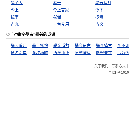
攀个大
攀云
攀云追月
今上
今上官家
今下
揽事
揽储
揽儎
古丸
古为今用
古义
与“攀今揽古”相关的成语
攀云追月
攀亲托熟
攀亲道故
攀今吊古
攀今掉古
今不
揽名责实
揽权纳贿
揽辔中原
揽辔澄清
揽辔登车
古为
|
|
关于我们
联系方式
粤ICP备1010