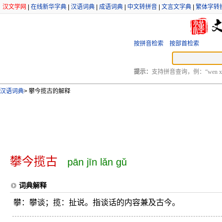
汉文学网
|
在线新华字典
|
汉语词典
|
成语词典
|
中文转拼音
|
文言文字典
|
繁体字转
按拼音检索
按部首检索
提示：
支持拼音查询，例：“wen xu
汉语词典
>
攀今揽古的解释
攀今揽古
pān jīn lǎn gǔ
词典解释
攀：攀谈；揽：扯说。指谈话的内容兼及古今。