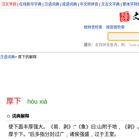
汉文学网
|
在线新华字典
|
汉语词典
|
成语词典
|
中文转拼音
|
文言文字典
|
繁体字转
按拼音检索
按部首检索
提示：
支持拼音查询，例：“wen xu
汉语词典
>
厚下的解释
厚下
hòu xià
词典解释
使下面丰厚强大。《易．剥》:“《象》曰:山附于地﹐《剥》
厚于下。”后多指分封过广﹐诸侯强盛﹐过于王室。