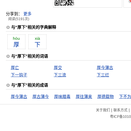
分享到：
更多
阅读(5191次)
与“厚下”相关的字典解释
hòu
xià
厚
下
与“厚下”相关的词语
厚亡
厚交
厚今薄古
下一钩子
下三流
下三烂
与“厚下”相关的成语
厚今薄古
厚古薄今
厚味腊毒
厚往薄来
厚德载物
下不
|
|
关于我们
联系方式
粤ICP备1010