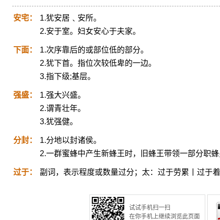
安宅：
1.犹安居﹑安所。
2.安于室。妇女安心于夫家。
下面：
1.次序靠后的或部位低的部分。
2.犹下首。指位次较低卑的一边。
3.指下级;基层。
强盛：
1.强大兴盛。
2.谓青壮年。
3.犹强健。
分封：
1.分地以封诸侯。
2.一群蜜蜂中产生新蜂王时，旧蜂王带领一部分职
过于：
副词，表示程度或数量过分；太：过于劳累丨过于
试试手机扫一扫
在你手机上继续浏览此页面