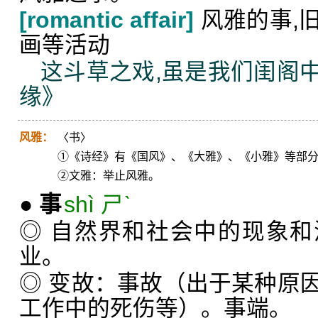
[romantic affair]
风雅的事,
画等活动
这斗草之戏,虽是我们闺阁
缘》
风雅：
〈书〉
①《诗经》有《国风》、《大雅》、《小雅》等部
②文雅：举止风雅。
●
事
shì ㄕˋ
◎ 自然界和社会中的现象
业。
◎ 变故：事故（出于某种原
工作中的死伤等）。事端。