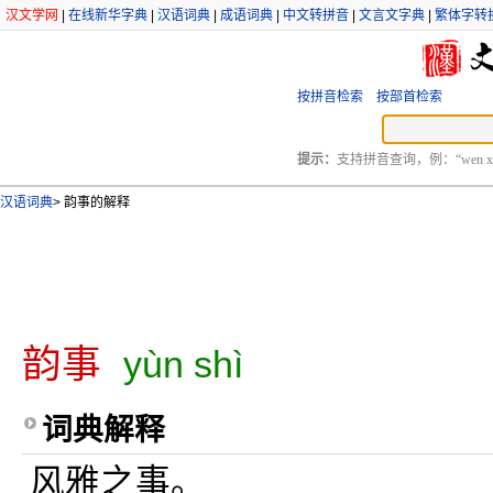
汉文学网
|
在线新华字典
|
汉语词典
|
成语词典
|
中文转拼音
|
文言文字典
|
繁体字转
按拼音检索
按部首检索
提示：
支持拼音查询，例：“wen xu
汉语词典
>
韵事的解释
韵事
yùn shì
词典解释
风雅之事。