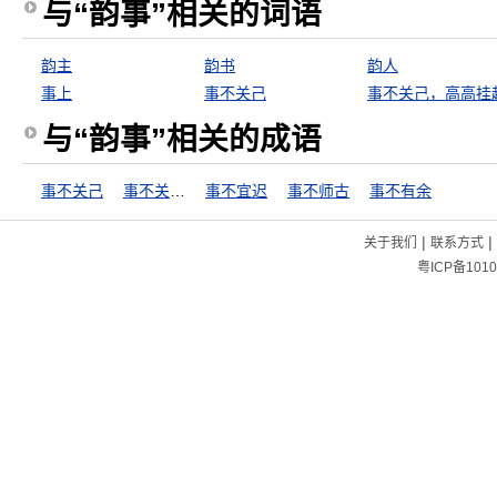
与“韵事”相关的词语
韵主
韵书
韵人
事上
事不关己
事不关己，高高挂
与“韵事”相关的成语
事不关己
事不关己，高高挂起
事不宜迟
事不师古
事不有余
|
|
关于我们
联系方式
粤ICP备1010