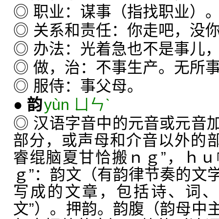
◎ 职业：谋事（指找职业）
◎ 关系和责任：你走吧，没
◎ 办法：光着急也不是事儿
◎ 做，治：不事生产。无所
◎ 服侍：事父母。
●
韵
yùn ㄩㄣˋ
◎ 汉语字音中的元音或元音
部分，或声母和介音以外的部
睿绲脑夏甘恰搬ｎｇ”，ｈ
ｇ”：韵文（有韵律节奏的文
写成的文章，包括诗、词、
文”）。押韵。韵腹（韵母中