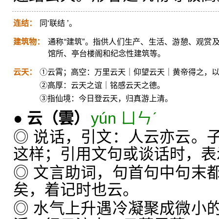
连结：
同‘联结 ’。
建筑物：
通称“建筑”。指供人们生产、生活、游憩、观赏
馆所、亭台楼阁和纪念性建筑等。
云天：
①云霄；高空：万里云天｜仰望云天｜黄帝得之，
②高厚：云天之谊｜铭感云天之德。
③指仙境：今日登云天，归真游上清。
●
云
（雲）
yún ㄩㄣˊ
◎ 说话，引文：人云亦云。
这样；引用文句或谈话时，表
◎ 文言助词，句首句中句末
矣，着记时也云。
◎ 水气上升遇冷凝聚成微小