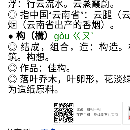
浮：行云流水。云蒸霞蔚。
◎ 指中国“云南省”：云腿（
烟（云南省出产的香烟）。
●
构
（構）
gòu ㄍㄡˋ
◎ 结成，组合，造：构造
筑。构想。
◎ 作品：佳构。
◎ 落叶乔木，叶卵形，花淡
为造纸原料。
试试手机扫一扫
在你手机上继续浏览此页面