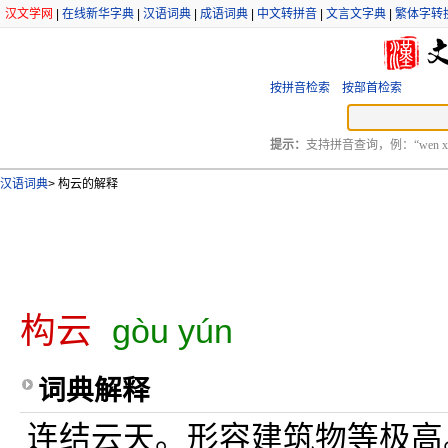
汉文学网
|
在线新华字典
|
汉语词典
|
成语词典
|
中文转拼音
|
文言文字典
|
繁体字转
按拼音检索
按部首检索
提示：
支持拼音查询，例：“wen xu
汉语词典
>
构云的解释
构云
gòu yún
词典解释
连结云天。形容建筑物等极高