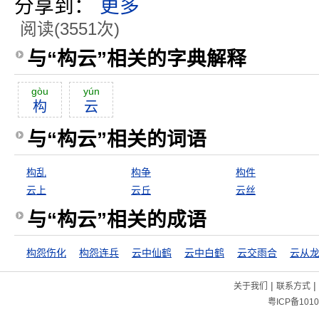
分享到：
更多
阅读(3551次)
与“构云”相关的字典解释
gòu
yún
构
云
与“构云”相关的词语
构乱
构争
构件
云上
云丘
云丝
与“构云”相关的成语
构怨伤化
构怨连兵
云中仙鹤
云中白鹤
云交雨合
|
|
关于我们
联系方式
粤ICP备1010