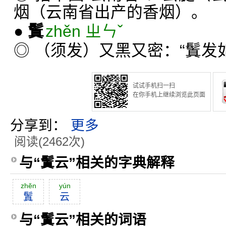
烟（云南省出产的香烟）。
●
鬒
zhěn ㄓㄣˇ
◎ （须发）又黑又密：“鬒发
试试手机扫一扫
在你手机上继续浏览此页面
分享到：
更多
阅读(2462次)
与“鬒云”相关的字典解释
zhĕn
yún
鬒
云
与“鬒云”相关的词语