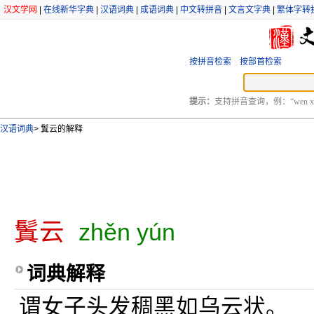
汉文学网
|
在线新华字典
|
汉语词典
|
成语词典
|
中文转拼音
|
文言文字典
|
繁体字转
按拼音检索
按部首检索
提示：
支持拼音查询，例：“wen xu
汉语词典
>
鬒云的解释
鬒云
zhěn yún
词典解释
谓女子头发稠黑如乌云状。