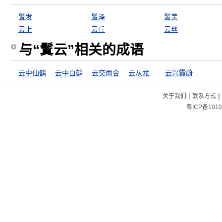
鬒发
鬒泽
鬒美
云上
云丘
云丝
与“鬒云”相关的成语
云中仙鹤
云中白鹤
云交雨合
云从龙，风从虎
云兴霞蔚
|
|
关于我们
联系方式
粤ICP备1010