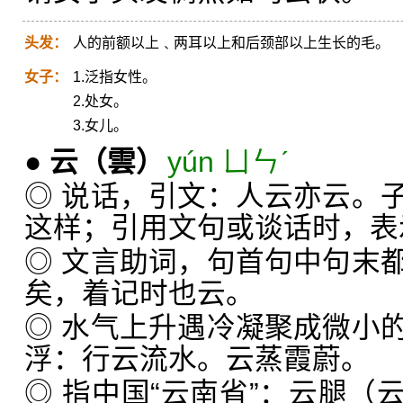
头发：
人的前额以上﹑两耳以上和后颈部以上生长的毛。
女子：
1.泛指女性。
2.处女。
3.女儿。
●
云
（雲）
yún ㄩㄣˊ
◎ 说话，引文：人云亦云。
这样；引用文句或谈话时，表
◎ 文言助词，句首句中句末
矣，着记时也云。
◎ 水气上升遇冷凝聚成微小
浮：行云流水。云蒸霞蔚。
◎ 指中国“云南省”：云腿（