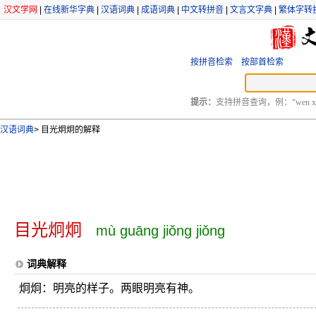
汉文学网
|
在线新华字典
|
汉语词典
|
成语词典
|
中文转拼音
|
文言文字典
|
繁体字转
按拼音检索
按部首检索
提示：
支持拼音查询，例：“wen xu
汉语词典
>
目光炯炯的解释
目光炯炯
mù guāng jiǒng jiǒng
词典解释
炯炯：明亮的样子。两眼明亮有神。