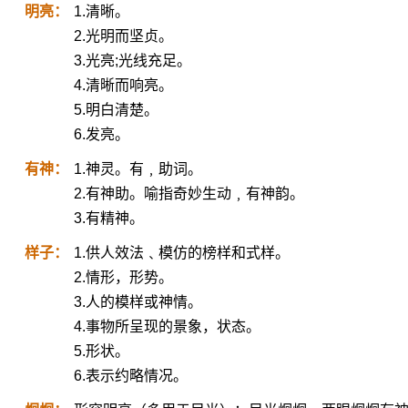
明亮：
1.清晰。
2.光明而坚贞。
3.光亮;光线充足。
4.清晰而响亮。
5.明白清楚。
6.发亮。
有神：
1.神灵。有﹐助词。
2.有神助。喻指奇妙生动﹐有神韵。
3.有精神。
样子：
1.供人效法﹑模仿的榜样和式样。
2.情形，形势。
3.人的模样或神情。
4.事物所呈现的景象，状态。
5.形状。
6.表示约略情况。