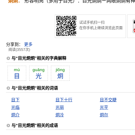
炯炯：
形容明亮（多用于目光）：目光炯炯ㄧ两眼炯炯有
试试手机扫一扫
在你手机上继续浏览此页面
分享到：
更多
阅读(3557次)
与“目光炯炯”相关的字典解释
mù
guāng
jiŏng
目
光
炯
与“目光炯炯”相关的词语
目下
目下十行
目不交睫
光临
光丽
光亨
炯介
炯冷
炯尔
与“目光炯炯”相关的成语