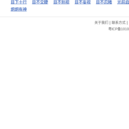
目下十行
目不交睫
目不别视
目不妄视
目不忍睹
光前
炯炯有神
|
|
关于我们
联系方式
粤ICP备1010