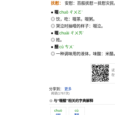
抚慰：
安慰：百般抚慰ㄧ抚慰灾民
●
啜
chuò ㄔㄨㄛˋ
◎ 饮，吃：啜茶。啜粥。
◎ 哭泣时抽噎的样子：啜泣。
●
啜
chuài ㄔㄨㄞˋ
◎ 姓。
●
醋
cù ㄘㄨˋ
◎ 一种调味用的液体，味酸：米醋
试
在
分享到：
更多
阅读(1767次)
与“啜醋”相关的字典解释
chuò
cù