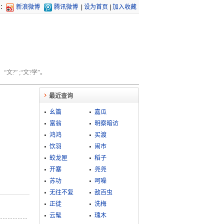
：
新浪微博
腾讯微博
|
设为首页
|
加入收藏
文?” ;“文?学”。
最近查询
幺篇
嘉瓜
富翁
明察暗访
鸿鸿
买渡
饮羽
闹市
蛟龙匣
稻子
开塞
尧尧
苏功
呵噪
无往不复
敌百虫
正徒
洗梅
云髦
瑰木