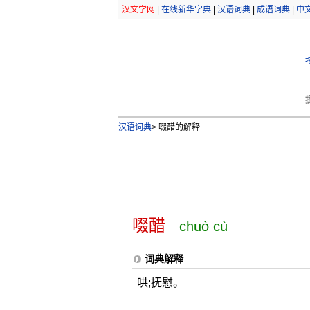
汉文学网
|
在线新华字典
|
汉语词典
|
成语词典
|
中
汉语词典
>
啜醋的解释
啜醋
chuò cù
词典解释
哄;抚慰。