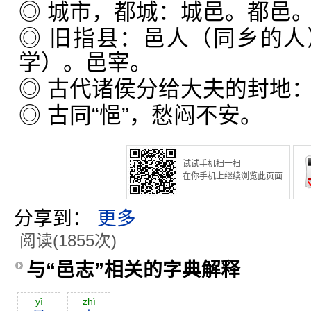
◎ 城市，都城：城邑。都邑
◎ 旧指县：邑人（同乡的
学）。邑宰。
◎ 古代诸侯分给大夫的封地
◎ 古同“悒”，愁闷不安。
试试手机扫一扫
在你手机上继续浏览此页面
分享到：
更多
阅读(1855次)
与“邑志”相关的字典解释
yì
zhì