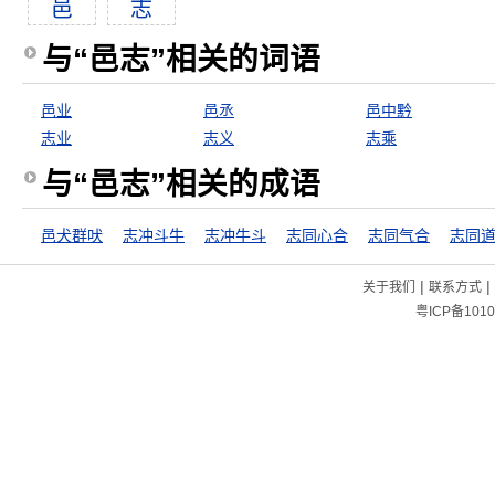
邑
志
与“邑志”相关的词语
邑业
邑丞
邑中黔
志业
志义
志乘
与“邑志”相关的成语
邑犬群吠
志冲斗牛
志冲牛斗
志同心合
志同气合
志同
|
|
关于我们
联系方式
粤ICP备1010