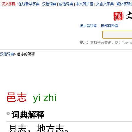
汉文学网
|
在线新华字典
|
汉语词典
|
成语词典
|
中文转拼音
|
文言文字典
|
繁体字转
按拼音检索
按部首检索
提示：
支持拼音查询，例：“wen xu
汉语词典
>
邑志的解释
邑志
yì zhì
词典解释
县志，地方志。