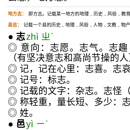
地方志：
即方志。记载某一地方的地理﹑历史﹑风俗﹑教
县志：
记载一个县的历史﹑地理﹑风俗﹑人物﹑文教﹑物
●
志
zhì ㄓˋ
◎ 意向：志愿。志气。志
（有坚决意志和高尚节操的人
◎ 记，记在心里：志喜。志
◎ 记号：标志。
◎ 记载的文字：杂志。志怪
◎ 称轻重，量长短、多少：
◎ 姓。
●
邑
yì ㄧˋ