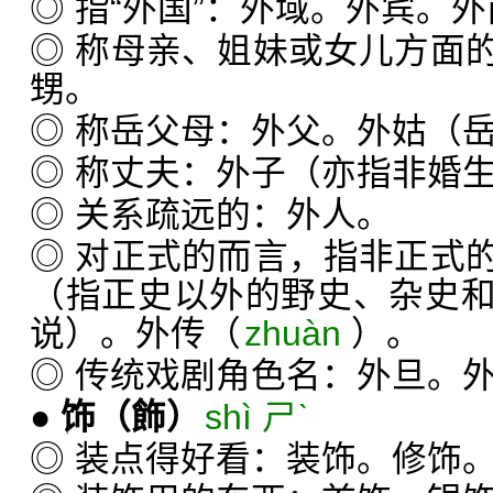
◎ 指“外国”：外域。外宾。
◎ 称母亲、姐妹或女儿方面
甥。
◎ 称岳父母：外父。外姑（
◎ 称丈夫：外子（亦指非婚
◎ 关系疏远的：外人。
◎ 对正式的而言，指非正式
（指正史以外的野史、杂史
说）。外传（
zhuàn
）。
◎ 传统戏剧角色名：外旦。
●
饰
（飾）
shì ㄕˋ
◎ 装点得好看：装饰。修饰