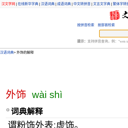
汉文学网
|
在线新华字典
|
汉语词典
|
成语词典
|
中文转拼音
|
文言文字典
|
繁体字转
按拼音检索
按部首检索
提示：
支持拼音查询，例：“wen xu
汉语词典
>
外饰的解释
外饰
wài shì
词典解释
谓粉饰外表;虚饰。