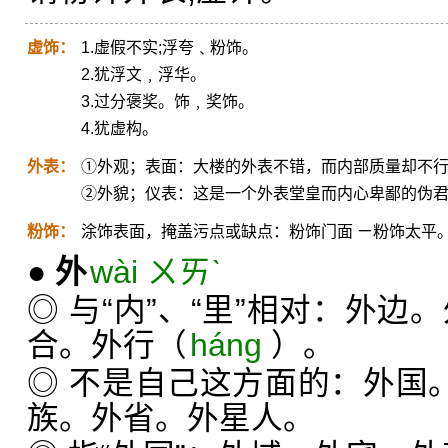
虚饰：
1.虚假不实;浮夸﹑粉饰。
2.犹浮文﹐浮华。
3.过分褒奖。饰﹐奖饰。
4.犹虚构。
外表：
①外观；表面：大楼的外表不错，而内部质量却不
②外貌；仪表：这是一个外表堂皇而内心卑鄙的伪
粉饰：
涂饰表面，掩盖污点或缺点：粉饰门面 ㄧ粉饰太平
●
外
wài ㄨㄞˋ
◎ 与“内”、“里”相对：外边
合。外行（
háng
）。
◎ 不是自己这方面的：外国。
族。外省。外星人。