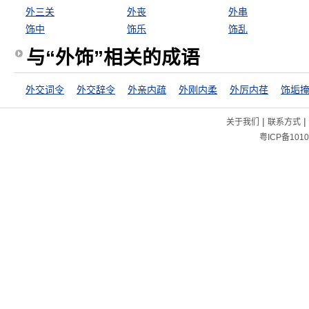
外三关
外丧
外串
饰中
饰乐
饰乱
与“外饰”相关的成语
外交词令
外交辞令
外亲内疏
外刚内柔
外厉内荏
饰垢
|
|
关于我们
联系方式
粤ICP备1010