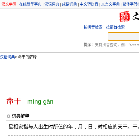
汉文学网
|
在线新华字典
|
汉语词典
|
成语词典
|
中文转拼音
|
文言文字典
|
繁体字转
按拼音检索
按部首检索
提示：
支持拼音查询，例：“wen xu
汉语词典
>
命干的解释
命干
mìng gān
词典解释
星相家指与人出生时所值的年﹑月﹑日﹑时相应的天干。干，同“