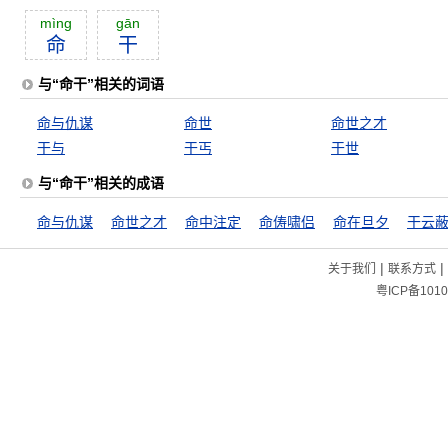
mìng
gān
命
干
与“命干”相关的词语
命与仇谋
命世
命世之才
干与
干丐
干世
与“命干”相关的成语
命与仇谋
命世之才
命中注定
命俦啸侣
命在旦夕
干云
|
|
关于我们
联系方式
粤ICP备1010