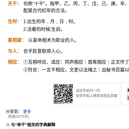
天干：
也称“十干”。指甲、乙、丙、丁、戊、己、庚、辛
配是古代纪年的方法。
生时：
1.出生的年﹑月﹑日﹑时。
2.活着的时候;生前。
星相家：
以星命相术为职业的人。
与人：
合乎民意取得人心。
相应：
①互相呼应、适应：同声相应｜首尾相应｜正文作
②符合：一言不相应，文吏以法绳之｜出秘书百篇
试试手机扫一扫
在你手机上继续浏览此页面
分享到：
更多
阅读(2475次)
与“命干”相关的字典解释