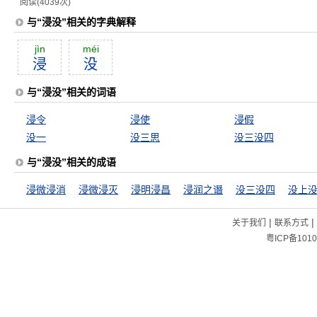
阅读(4039次)
与“浸没”相关的字典解释
jìn
méi
浸
没
与“浸没”相关的词语
浸令
浸使
浸假
没一
没三思
没三没四
与“浸没”相关的成语
浸微浸消
浸微浸灭
浸明浸昌
浸润之谮
没三没四
没上
|
|
关于我们
联系方式
粤ICP备1010