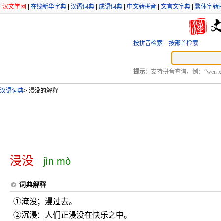
汉文学网
|
在线新华字典
|
汉语词典
|
成语词典
|
中文转拼音
|
文言文字典
|
繁体字转
按拼音检索
按部首检索
提示：
支持拼音查询，例：“wen xu
汉语词典
>
浸没的解释
浸没
jìn mò
词典解释
①淹没；漫过去。
②沉浸：人们正浸没在快乐之中。