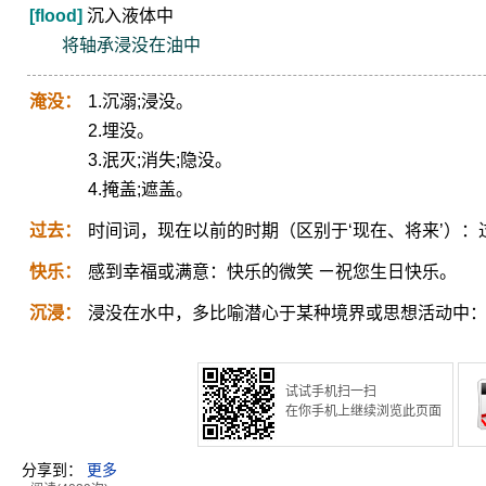
[flood]
沉入液体中
将轴承浸没在油中
淹没：
1.沉溺;浸没。
2.埋没。
3.泯灭;消失;隐没。
4.掩盖;遮盖。
过去：
时间词，现在以前的时期（区别于‘现在、将来’）
快乐：
感到幸福或满意：快乐的微笑 ㄧ祝您生日快乐。
沉浸：
浸没在水中，多比喻潜心于某种境界或思想活动中
试试手机扫一扫
在你手机上继续浏览此页面
分享到：
更多