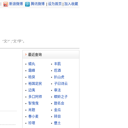
：
新浪微博
腾讯微博
|
设为首页
|
加入收藏
文?” ;“文?学”。
最近查询
蜡丸
丰肌
霜峰
卮酒
稔戾
扒山虎
裕国足民
子曰诗云
边夷
章法
多口阿师
螟蛉之子
掣曳曳
题名会
肖题
金瓜
春小麦
转目
珍瓌
壅土