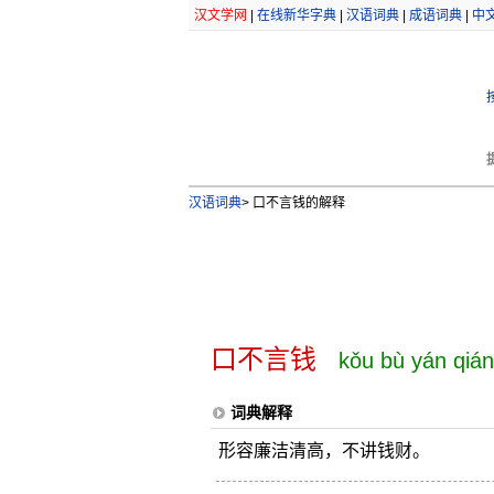
汉文学网
|
在线新华字典
|
汉语词典
|
成语词典
|
中
汉语词典
>
口不言钱的解释
口不言钱
kǒu bù yán qián
词典解释
形容廉洁清高，不讲钱财。