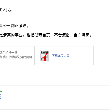
化人民。
奉公ㄧ刚正廉洁。
是清高的事业。也指孤芳自赏，不合流俗：自命清高。
试手机扫一扫
下载本页内容
你手机上继续浏览此页面
án
钱