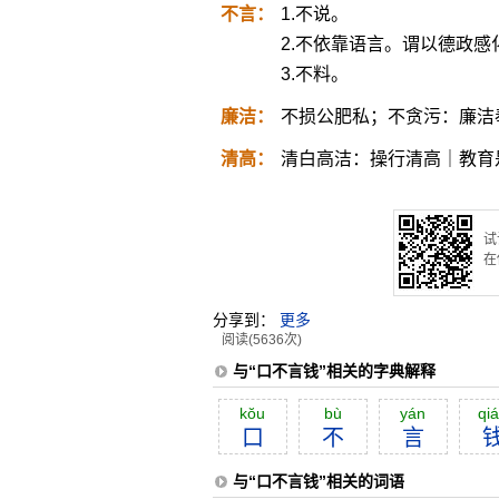
不言：
1.不说。
2.不依靠语言。谓以德政感
3.不料。
廉洁：
不损公肥私；不贪污：廉洁
清高：
清白高洁：操行清高｜教育
试
在
分享到：
更多
阅读(5636次)
与“口不言钱”相关的字典解释
kŏu
bù
yán
qi
口
不
言
与“口不言钱”相关的词语