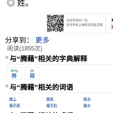
◎ 姓。
试试手机扫一扫
在你手机上继续浏览此页面
分享到：
更多
阅读(1855次)
与“腾藉”相关的字典解释
téng
jiè
腾
藉
与“腾藉”相关的词语
腾上
腾举
腾书
藉不得
藉不的
藉令