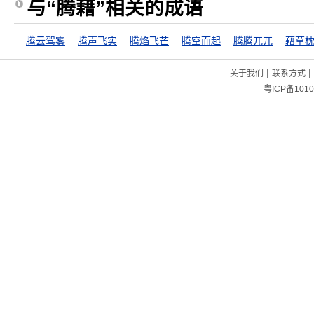
与“腾藉”相关的成语
腾云驾雾
腾声飞实
腾焰飞芒
腾空而起
腾腾兀兀
藉草
|
|
关于我们
联系方式
粤ICP备1010