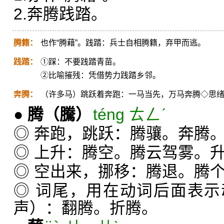
2.奔腾践踏。
腾籍：
也作“腾藉”。践踏：兵士自相腾籍，弃甲而逃。
践踏：
①踩：不要践踏青苗。
②比喻摧残：凭借势力践踏乡邻。
奔腾：
（许多马）跳跃着奔跑：一马当先，万马奔腾◇思
●
腾
（騰）
téng ㄊㄥˊ
◎ 奔跑，跳跃：腾骧。奔腾
◎ 上升：腾空。腾云驾雾。
◎ 空出来，挪移：腾退。腾
◎ 词尾，用在动词后面表
声）：翻腾。折腾。