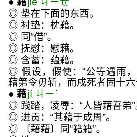
●
藉
jiè ㄐㄧㄝˋ
◎ 垫在下面的东西。
◎ 衬垫：枕藉。
◎ 同“借”。
◎ 抚慰：慰藉。
◎ 含蓄：蕴藉。
◎ 假设，假使：“公等遇雨
藉第令毋斩，而戍死者固十六
●
藉
jí ㄐㄧˊ
◎ 践踏，凌辱：“人皆藉吾弟
◎ 进贡：“其藉于成周”。
◎ 〔藉藉〕同“籍籍”。