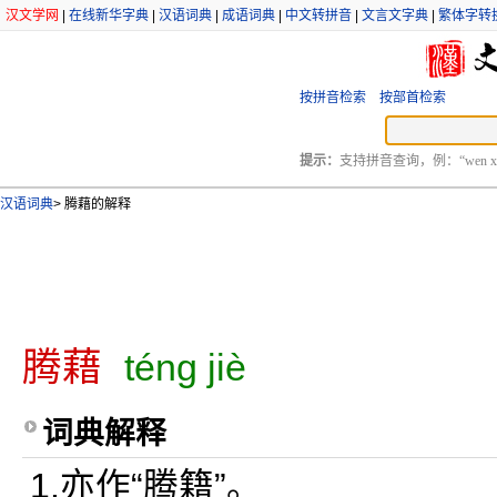
汉文学网
|
在线新华字典
|
汉语词典
|
成语词典
|
中文转拼音
|
文言文字典
|
繁体字转
按拼音检索
按部首检索
提示：
支持拼音查询，例：“wen xu
汉语词典
>
腾藉的解释
腾藉
téng jiè
词典解释
1.亦作“腾籍”。