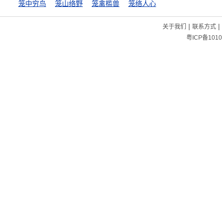
笼中穷鸟
笼山络野
笼禽槛兽
笼络人心
|
|
关于我们
联系方式
粤ICP备1010