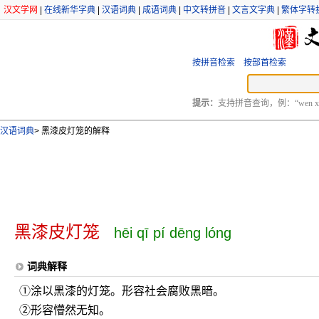
汉文学网
|
在线新华字典
|
汉语词典
|
成语词典
|
中文转拼音
|
文言文字典
|
繁体字转
按拼音检索
按部首检索
提示：
支持拼音查询，例：“wen xu
汉语词典
>
黑漆皮灯笼的解释
黑漆皮灯笼
hēi qī pí dēng lóng
词典解释
①涂以黑漆的灯笼。形容社会腐败黑暗。
②形容懵然无知。