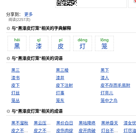
分享到：
更多
阅读(2257次)
与“黑漆皮灯笼”相关的字典解释
hēi
qī
pí
dēng
lŏng
黑
漆
皮
灯
笼
与“黑漆皮灯笼”相关的词语
黑三
黑三棱
黑下
漆书
漆井
漆人
皮下
皮下注射
皮不存而毛焉附
灯丝
灯事
灯亮儿
笼丛
笼东
笼中之鸟
与“黑漆皮灯笼”相关的成语
黑不溜秋
黑云压城城欲摧
黑价白日
黑咕隆咚
黑地昏天
漆女
皮之不存，毛将安傅
皮之不存，毛将焉附
皮伤肉绽
皮开肉破
灯台不自照
灯尽