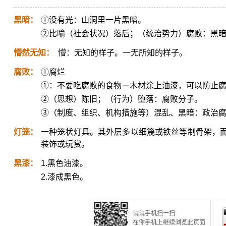
黑暗：
①没有光：山洞里一片黑暗。
②比喻（社会状况）落后；（统治势力）腐败：黑
懵然无知：
懵：无知的样子。一无所知的样子。
腐败：
①腐烂
①：不要吃腐败的食物ㄧ木材涂上油漆，可以防止
②（思想）陈旧；（行为）堕落：腐败分子。
③（制度、组织、机构措施等）混乱、黑暗：政治
灯笼：
一种笼状灯具。其外层多以细篾或铁丝等制骨架，
装饰或玩赏。
黑漆：
1.黑色油漆。
2.漆成黑色。
试试手机扫一扫
在你手机上继续浏览此页面