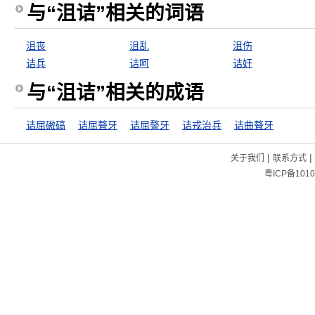
与“沮诘”相关的词语
沮丧
沮乱
沮伤
诘兵
诘呵
诘奸
与“沮诘”相关的成语
诘屈磝碻
诘屈聱牙
诘屈謷牙
诘戎治兵
诘曲聱牙
|
|
关于我们
联系方式
粤ICP备1010