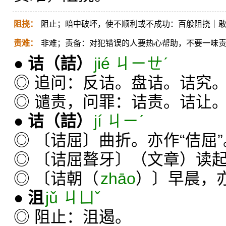
阻挠：
阻止；暗中破坏，使不顺利或不成功：百般阻挠｜
责难：
非难；责备：对犯错误的人要热心帮助，不要一味
●
诘
（詰）
jié ㄐㄧㄝˊ
◎ 追问：反诘。盘诘。诘究
◎ 谴责，问罪：诘责。诘让
●
诘
（詰）
jí ㄐㄧˊ
◎ 〔诘屈〕曲折。亦作“佶屈”
◎ 〔诘屈聱牙〕（文章）读
◎ 〔诘朝（
zhāo
）〕早晨，
●
沮
jǔ ㄐㄩˇ
◎ 阻止：沮遏。