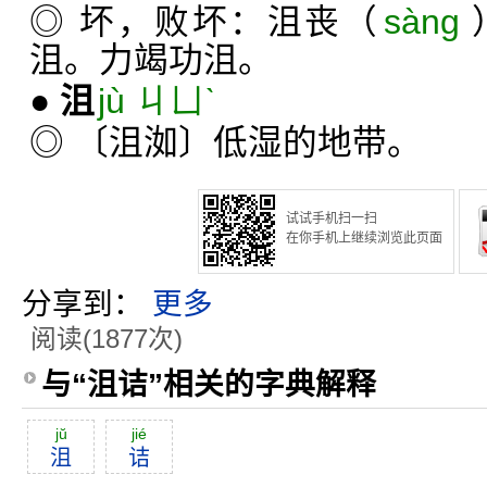
◎ 坏，败坏：沮丧（
sàng
沮。力竭功沮。
●
沮
jù ㄐㄩˋ
◎ 〔沮洳〕低湿的地带。
试试手机扫一扫
在你手机上继续浏览此页面
分享到：
更多
阅读(1877次)
与“沮诘”相关的字典解释
jŭ
jié
沮
诘