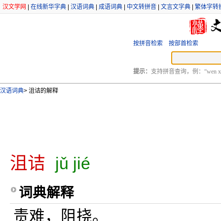
汉文学网
|
在线新华字典
|
汉语词典
|
成语词典
|
中文转拼音
|
文言文字典
|
繁体字转
按拼音检索
按部首检索
提示：
支持拼音查询，例：“wen xu
汉语词典
>
沮诘的解释
沮诘
jǔ jié
词典解释
责难，阻挠。