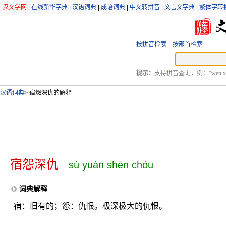
汉文学网
|
在线新华字典
|
汉语词典
|
成语词典
|
中文转拼音
|
文言文字典
|
繁体字转
按拼音检索
按部首检索
提示：
支持拼音查询，例：“wen xu
汉语词典
>
宿怨深仇的解释
宿怨深仇
sù yuàn shēn chóu
词典解释
宿：旧有的；怨：仇恨。极深极大的仇恨。