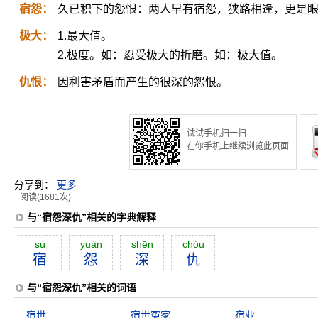
宿怨：
久已积下的怨恨：两人早有宿怨，狭路相逢，更是
极大：
1.最大值。
2.极度。如：忍受极大的折磨。如：极大值。
仇恨：
因利害矛盾而产生的很深的怨恨。
试试手机扫一扫
在你手机上继续浏览此页面
分享到：
更多
阅读(1681次)
与“宿怨深仇”相关的字典解释
sù
yuàn
shēn
chóu
宿
怨
深
仇
与“宿怨深仇”相关的词语
宿世
宿世冤家
宿业