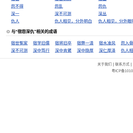
怨不得
怨乱
怨仇
深一
深不可测
深丛
仇人
仇人相见，分外明白
仇人相见，分外眼
与“宿怨深仇”相关的成语
宿世冤家
宿学旧儒
宿将旧卒
宿弊一清
宿水飡风
怨入
深不可测
深中笃行
深中肯綮
深中隐厚
深仁厚泽
|
|
关于我们
联系方式
粤ICP备1010