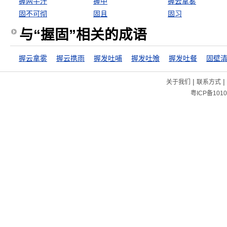
握两手汗
握中
握云拿雾
固不可彻
固且
固习
与“握固”相关的成语
握云拿雾
握云携雨
握发吐哺
握发吐飧
握发吐餐
固壁
|
|
关于我们
联系方式
粤ICP备1010