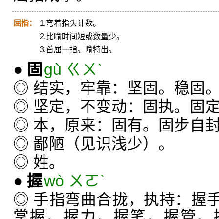
屈指：
1.弯着指头计数。
2.比喻时间短或数量少。
3.首屈一指。喻特出。
●
固
gù ㄍㄨˋ
◎ 结实，牢靠：坚固。稳固
◎ 坚定，不变动：固执。固
◎ 本，原来：固有。固步自封
◎ 鄙陋（见识浅少）。
◎ 姓。
●
握
wò ㄨㄛˋ
◎ 手指弯曲合拢，执持：握
掌握。握力。握笔。握管。