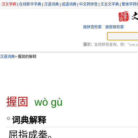
汉文学网
|
在线新华字典
|
汉语词典
|
成语词典
|
中文转拼音
|
文言文字典
|
繁体字转
按拼音检索
按部首检索
提示：
支持拼音查询，例：“wen xu
汉语词典
>
握固的解释
握固
wò gù
词典解释
屈指成拳。