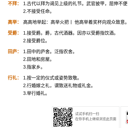
不拜：
1.古代以拜为谒见上级的礼节。武官披甲，屈伸不
2.不接受任命。
高举：
高高地举起：高举火把丨 他高举着奖杯向观众致意
受爵：
1.接受爵。爵，古代酒器。因亦以受爵指饮酒。
2.接受爵位。
田庐：
1.田中的庐舍。泛指农舍。
2.田地和房屋。
3.指家乡。
行礼：
1.按一定的仪式或姿势致敬。
2.行婚嫁之礼，谓致送礼物或礼金。
3.举行婚礼。
试试手机扫一扫
在你手机上继续浏览此页面