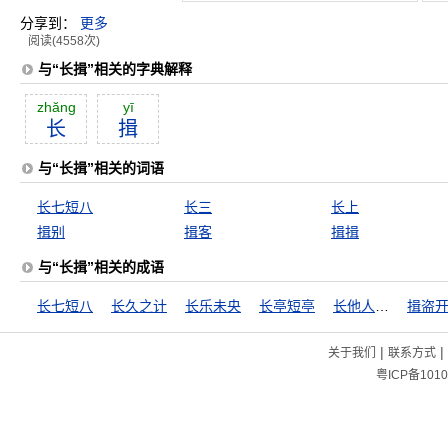
分享到：
更多
阅读(4558次)
与“长揖”相关的字典解释
zhăng
yī
长
揖
与“长揖”相关的词语
长七短八
长三
长上
揖别
揖客
揖揖
与“长揖”相关的成语
长七短八
长久之计
长乐未央
长亭短亭
长他人威风，灭自己志气
揖盗
|
|
关于我们
联系方式
粤ICP备1010