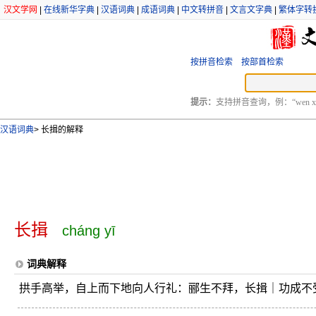
汉文学网
|
在线新华字典
|
汉语词典
|
成语词典
|
中文转拼音
|
文言文字典
|
繁体字转
按拼音检索
按部首检索
提示：
支持拼音查询，例：“wen xu
汉语词典
>
长揖的解释
长揖
cháng yī
词典解释
拱手高举，自上而下地向人行礼：郦生不拜，长揖｜功成不