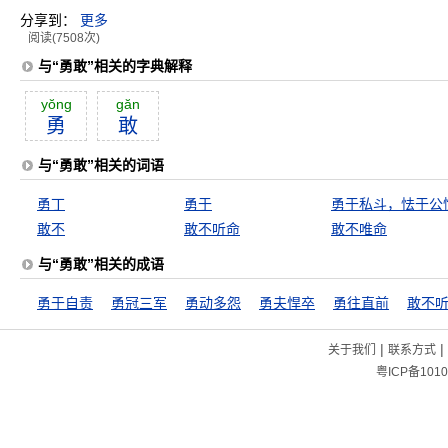
分享到：
更多
阅读(7508次)
与“勇敢”相关的字典解释
yŏng
găn
勇
敢
与“勇敢”相关的词语
勇丁
勇于
勇于私斗，怯于公
敢不
敢不听命
敢不唯命
与“勇敢”相关的成语
勇于自责
勇冠三军
勇动多怨
勇夫悍卒
勇往直前
敢不
|
|
关于我们
联系方式
粤ICP备1010