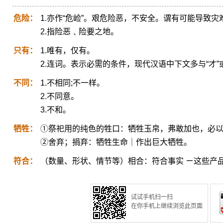
危险：
1.亦作“危崄”。艰危险恶，不安全。谓有可能导致灾
2.指险恶﹑险要之地。
只有：
1.唯有，仅有。
2.连词。表示必需的条件，现代汉语中下文多与“才”或
不同：
1.不相同;不一样。
2.不同意。
3.不和。
牺牲：
①祭祀用的纯色的牲口：牺牲玉帛，弗敢加也，必
②舍弃；捐弃：牺牲生命｜作出巨大牺牲。
符合：
（数量、形状、情节等）相合：符合事实 ㄧ这些产
试试手机扫一扫
在你手机上继续浏览此页面