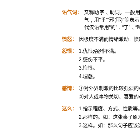
语气词：
又称助字﹑助词。一般用
气﹐用“乎”“邪(耶)”等
代汉语常用“的”﹑“了”﹑“吗
愤怒：
因极度不满而情绪激动：愤
怨恨：
1.仇恨;强烈不满。
2.感伤不平。
3.悔恨。
4.埋怨。
感情：
①对外界刺激的比较强烈的
②对人或事物关切、喜爱的
这么：
1.指示程度、方式、性质等
2.那样的。如：这张桌子原
3.这样。如：那么句子应