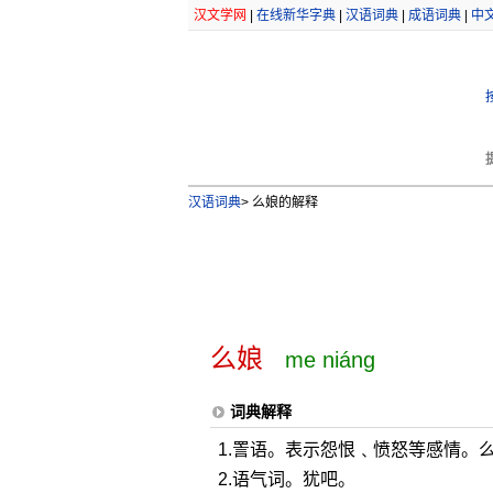
汉文学网
|
在线新华字典
|
汉语词典
|
成语词典
|
中
汉语词典
>
么娘的解释
么娘
me niáng
词典解释
1.詈语。表示怨恨﹑愤怒等感情。
2.语气词。犹吧。