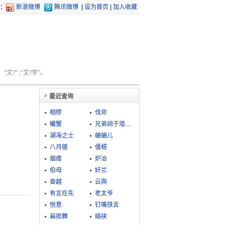
：
新浪微博
腾讯微博
|
设为首页
|
加入收藏
文?” ;“文?学”。
最近查询
相樛
伐命
蠘蟹
兄弟阋于墙，外御其侮
湖海之士
蛐蛐儿
八月槎
僈楛
烟瘴
炉冶
伯母
奸兰
奋越
云舆
有言在先
老太爷
悦意
钉嘴铁舌
扁担舞
缟袂