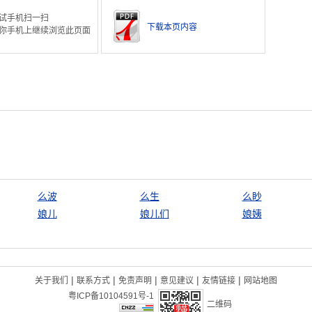
试手机扫一扫
下载本页内容
你手机上继续浏览此页面
么波
么生
么眇
娘儿
娘儿们
娘姨
|
|
|
|
|
关于我们
联系方式
免责声明
意见建议
友情链接
网站地图
粤ICP备10104591号-1
二维码