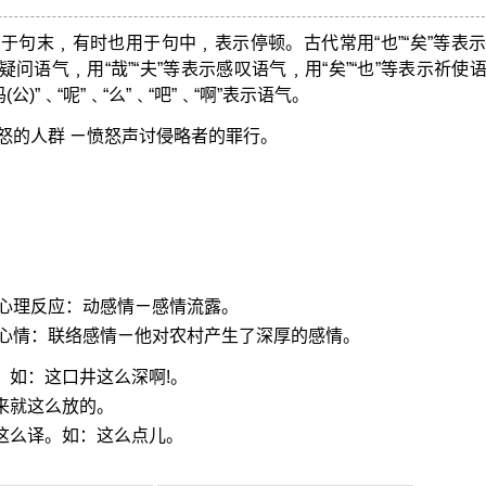
于句末﹐有时也用于句中﹐表示停顿。古代常用“也”“矣”等表
表示疑问语气﹐用“哉”“夫”等表示感叹语气﹐用“矣”“也”等表示祈使
(公)”﹑“呢”﹑“么”﹑“吧”﹑“啊”表示语气。
怒的人群 ㄧ愤怒声讨侵略者的罪行。
心理反应：动感情ㄧ感情流露。
心情：联络感情ㄧ他对农村产生了深厚的感情。
。如：这口井这么深啊!。
来就这么放的。
该这么译。如：这么点儿。