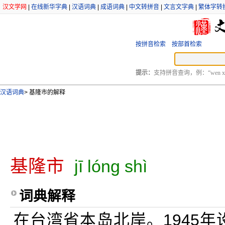
汉文学网
|
在线新华字典
|
汉语词典
|
成语词典
|
中文转拼音
|
文言文字典
|
繁体字转
按拼音检索
按部首检索
提示：
支持拼音查询，例：“wen xu
汉语词典
>
基隆市的解释
基隆市
jī lóng shì
词典解释
在台湾省本岛北岸。1945年设市