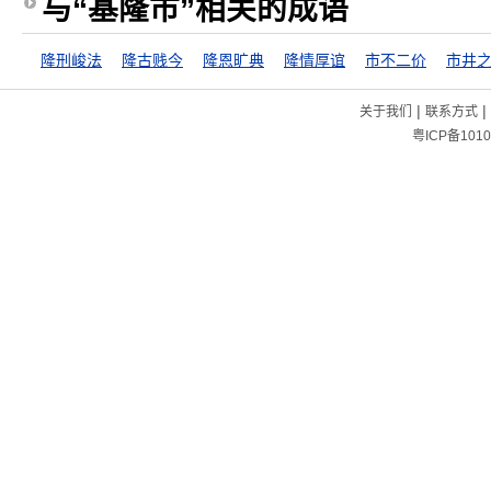
与“基隆市”相关的成语
隆刑峻法
隆古贱今
隆恩旷典
隆情厚谊
市不二价
市井
|
|
关于我们
联系方式
粤ICP备1010