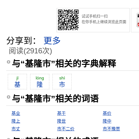
试试手机扫一扫
在你手机上继续浏览此页面
分享到：
更多
阅读(2916次)
与“基隆市”相关的字典解释
jī
lóng
shì
基
隆
市
与“基隆市”相关的词语
基业
基于
基价
隆上
隆世
隆中
市丈
市不二价
市不豫贾