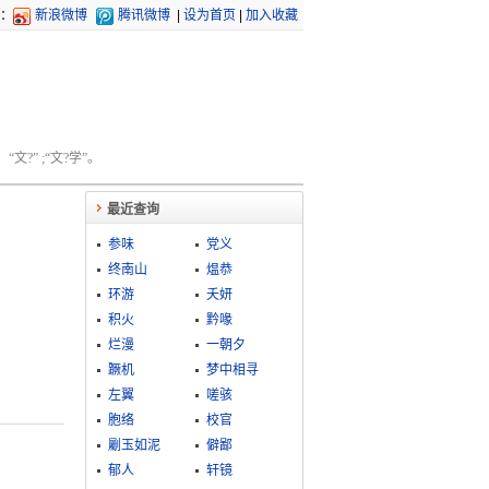
：
新浪微博
腾讯微博
|
设为首页
|
加入收藏
文?” ;“文?学”。
最近查询
参味
党义
终南山
煴恭
环游
夭妍
积火
黔喙
烂漫
一朝夕
蹶机
梦中相寻
左翼
嗟骇
胞络
校官
劚玉如泥
僻鄙
郁人
轩镜