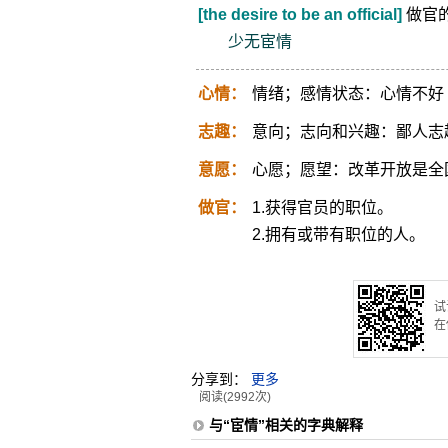
[the desire to be an official]
做官
少无宦情
心情：
情绪；感情状态：心情不好
志趣：
意向；志向和兴趣：鄙人志
意愿：
心愿；愿望：改革开放是全
做官：
1.获得官员的职位。
2.拥有或带有职位的人。
试
在
分享到：
更多
阅读(2992次)
与“宦情”相关的字典解释