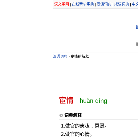
汉文学网
|
在线新华字典
|
汉语词典
|
成语词典
|
中
汉语词典
>
宦情的解释
宦情
huàn qíng
词典解释
1.做官的志趣﹑意愿。
2.做官的心情。