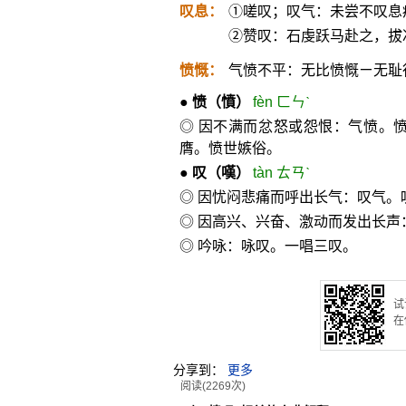
叹息：
①嗟叹；叹气：未尝不叹息
②赞叹：石虔跃马赴之，拔
愤慨：
气愤不平：无比愤慨ㄧ无耻
●
愤
（憤）
fèn ㄈㄣˋ
◎ 因不满而忿怒或怨恨：气愤。
膺。愤世嫉俗。
●
叹
（嘆）
tàn ㄊㄢˋ
◎ 因忧闷悲痛而呼出长气：叹气。
◎ 因高兴、兴奋、激动而发出长
◎ 吟咏：咏叹。一唱三叹。
试
在
分享到：
更多
阅读(2269次)