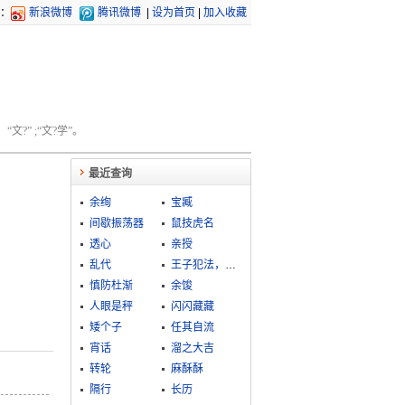
：
新浪微博
腾讯微博
|
设为首页
|
加入收藏
文?” ;“文?学”。
最近查询
余绚
宝臧
间歇振荡器
鼠技虎名
透心
亲授
乱代
王子犯法，与庶民同罪
慎防杜渐
余馂
人眼是秤
闪闪藏藏
矮个子
任其自流
宵话
溜之大吉
转轮
麻酥酥
隔行
长历