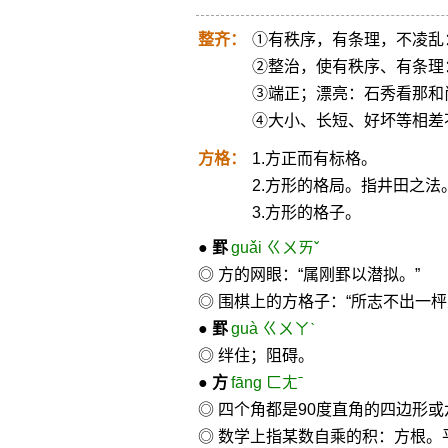
整齐：
①有秩序，有条理，不凌乱
②整治，使有秩序、有条理
③端正；漂亮：石秀看那和
④大小、长短、好坏等相差
方格：
1.方正而有标格。
2.方形的格局。指井田之法
3.方形的格子。
●
罫
guǎi ㄍㄨㄞˇ
◎ 方的网眼：“属刚罫以潜拟。”
◎ 围棋上的方格子：“所志不出一
●
罫
guà ㄍㄨㄚˋ
◎ 绊住；阻碍。
●
方
fāng ㄈㄤˉ
◎ 四个角都是90度直角的四边形
◎ 数学上指某数自乘的积：方根。