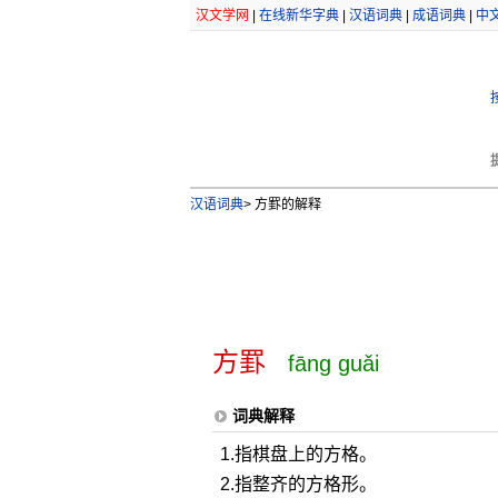
汉文学网
|
在线新华字典
|
汉语词典
|
成语词典
|
中
汉语词典
>
方罫的解释
方罫
fāng guǎi
词典解释
1.指棋盘上的方格。
2.指整齐的方格形。