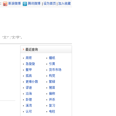
：
新浪微博
腾讯微博
|
设为首页
|
加入收藏
文?” ;“文?学”。
最近查询
周密
蟠纸
急旋旋
引黄
鳌甲
货币市场
孤高
构党
更难仆数
繁緑
谬诬
猪苗
沿海
偏称
卦理
并杀
溪湾
复习
认可
电柱