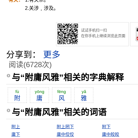
2.关涉﹐涉及。
试试手机扫一扫
在你手机上继续浏览此页面
分享到：
更多
阅读(6728次)
与“附庸风雅”相关的字典解释
fù
yōng
fēng
yă
附
庸
风
雅
与“附庸风雅”相关的词语
附上
附上罔下
附下
庸下
庸中佼佼
庸中皎皎