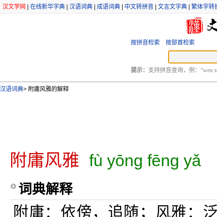
汉文学网
|
在线新华字典
|
汉语词典
|
成语词典
|
中文转拼音
|
文言文字典
|
繁体字转
按拼音检索
按部首检索
提示：
支持拼音查询，例：“wen xu
汉语词典
>
附庸风雅的解释
附庸风雅
fù yōng fēng yǎ
词典解释
附庸：依傍，追随；风雅：