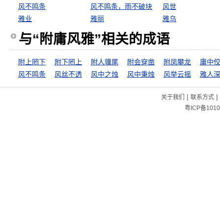
风不鸣条
风不鸣条，雨不破块
风世
雅业
雅丽
雅乌
与“附庸风雅”相关的成语
附上罔下
附下罔上
附人骥尾
附会穿凿
附凤攀龙
庸中
风不鸣条
风丝不透
风中之烛
风中秉烛
风举云摇
雅人
|
|
关于我们
联系方式
粤ICP备1010