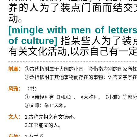
养的人为了装点门面而结交
动。
[mingle with men of letter
of culture]
指某些人为了装
有关文化活动,以示自己有一
附庸：
①古代指附属于大国的小国，今借指为别的国家所
②泛指依附于其他事物而存在的事物：语言文字学
风雅：
〈书〉
①《诗经》有《国风》、《大雅》、《小雅》等部
②文雅：举止风雅。
文人：
1.古称先祖之有文德者。
2.知书能文的人。
有关：
1.有关系。