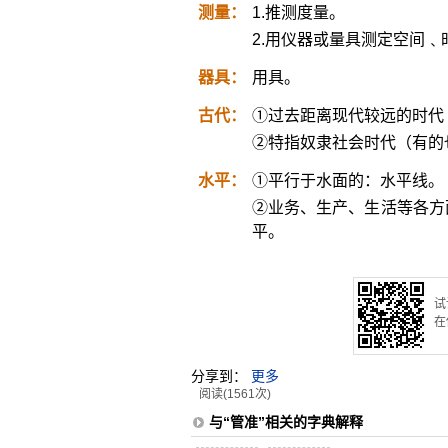
测量：
1.推测度量。
2.用仪器或量具测定空间
器具：
用具。
古代：
①过去距离现代较远的时代
②特指奴隶社会时代（有的
水平：
①平行于水面的：水平线。
②业务、生产、生活等各方
平。
试
在
分享到：
更多
阅读(1561次)
与“管准”相关的字典解释