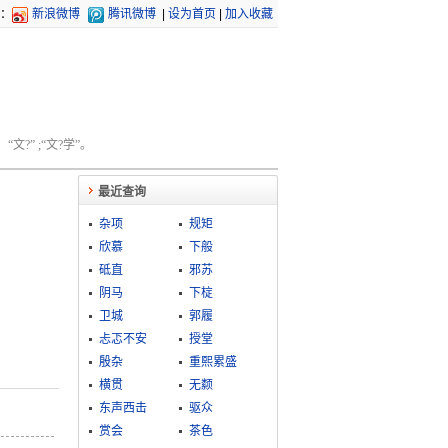
：
新浪微博
腾讯微博
|
设为首页
|
加入收藏
文?” ;“文?学”。
最近查询
杂项
规矩
欣慕
下般
砥直
邪苏
阴马
下椗
卫城
郭履
忐忑不安
授堂
殷杂
重熙累盛
横贯
无颣
东声西击
驱众
赏会
茶色