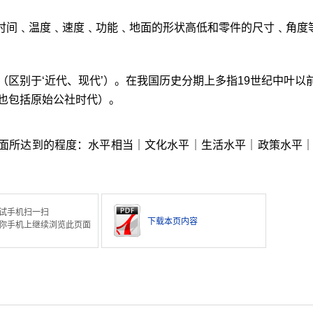
﹑时间﹑温度﹑速度﹑功能﹑地面的形状高低和零件的尺寸﹑角度
（区别于‘近代、现代’）。在我国历史分期上多指19世纪中叶以
也包括原始公社时代）。
面所达到的程度：水平相当｜文化水平｜生活水平｜政策水平
试手机扫一扫
下载本页内容
你手机上继续浏览此页面