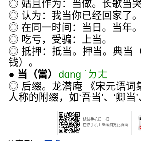
◎ 姑且作为：当做。长歌当
◎ 认为：我当你已经回家了
◎ 在同一时间：当日。当年
◎ 吃亏，受骗：上当。
◎ 抵押：抵当。押当。典当
钱）。
●
当
（當）
dɑng ˙ㄉㄤ
◎ 后缀。龙潜庵 《宋元语词
人称的附缀，如‘吾当’、‘卿当’
试试手机扫一扫
在你手机上继续浏览此页面