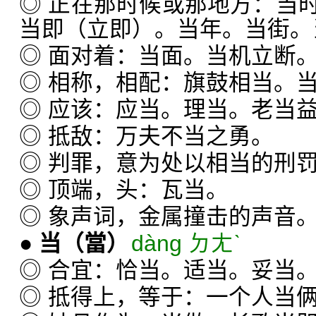
◎ 正在那时候或那地方：当
当即（立即）。当年。当街。
◎ 面对着：当面。当机立断
◎ 相称，相配：旗鼓相当。
◎ 应该：应当。理当。老当
◎ 抵敌：万夫不当之勇。
◎ 判罪，意为处以相当的刑
◎ 顶端，头：瓦当。
◎ 象声词，金属撞击的声音
●
当
（當）
dàng ㄉㄤˋ
◎ 合宜：恰当。适当。妥当
◎ 抵得上，等于：一个人当