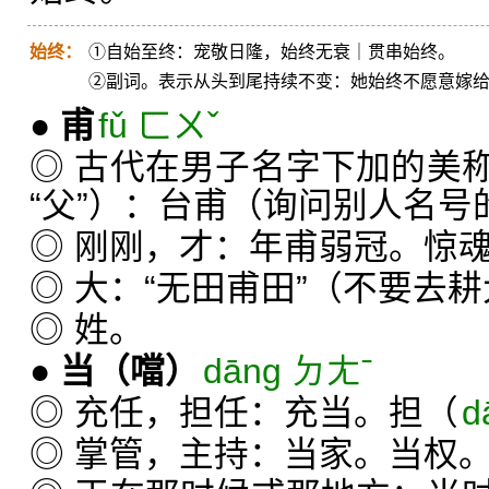
始终：
①自始至终：宠敬日隆，始终无衰｜贯串始终。
②副词。表示从头到尾持续不变：她始终不愿意嫁
●
甫
fǔ ㄈㄨˇ
◎ 古代在男子名字下加的美
“父”）：台甫（询问别人名号
◎ 刚刚，才：年甫弱冠。惊
◎ 大：“无田甫田”（不要去
◎ 姓。
●
当
（噹）
dāng ㄉㄤˉ
◎ 充任，担任：充当。担（
d
◎ 掌管，主持：当家。当权