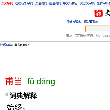
汉文学网
|
在线新华字典
|
汉语词典
|
成语词典
|
中文转拼音
|
文言文字典
|
繁体字转
按拼音检索
按部首检索
提示：
支持拼音查询，例：“wen xu
汉语词典
>
甫当的解释
甫当
fǔ dāng
词典解释
始终。