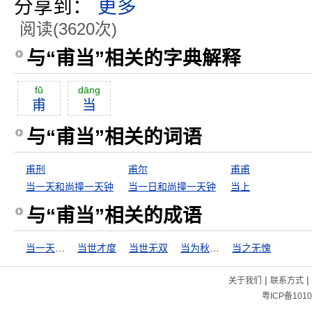
分享到：
更多
阅读(3620次)
与“甫当”相关的字典解释
fŭ
dāng
甫
当
与“甫当”相关的词语
甫刑
甫尔
甫甫
当一天和尚撞一天钟
当一日和尚撞一天钟
当上
与“甫当”相关的成语
当一天和尚撞一天钟
当世才度
当世无双
当为秋霜，无为槛羊
当之无愧
|
|
关于我们
联系方式
粤ICP备1010