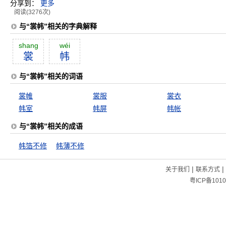
分享到：
更多
阅读(3276次)
与“裳帏”相关的字典解释
shang
wéi
裳
帏
与“裳帏”相关的词语
裳帷
裳服
裳衣
帏室
帏屏
帏帐
与“裳帏”相关的成语
帏箔不修
帏薄不修
|
|
关于我们
联系方式
粤ICP备1010