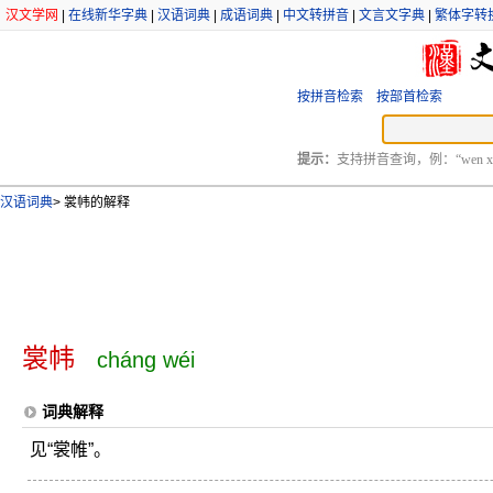
汉文学网
|
在线新华字典
|
汉语词典
|
成语词典
|
中文转拼音
|
文言文字典
|
繁体字转
按拼音检索
按部首检索
提示：
支持拼音查询，例：“wen xu
汉语词典
>
裳帏的解释
裳帏
cháng wéi
词典解释
见“裳帷”。