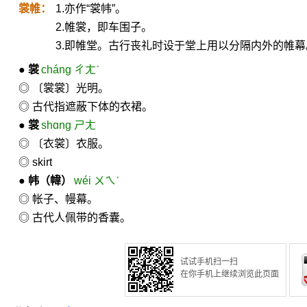
裳帷：
1.亦作“裳帏”。
2.帷裳，即车围子。
3.即帷堂。古行丧礼时设于堂上用以分隔内外的帷幕
●
裳
cháng ㄔㄤˊ
◎ 〔裳裳〕光明。
◎ 古代指遮蔽下体的衣裙。
●
裳
shɑng ㄕㄤ
◎ 〔衣裳〕衣服。
◎ skirt
●
帏
（幃）
wéi ㄨㄟˊ
◎ 帐子、幔幕。
◎ 古代人佩带的香囊。
试试手机扫一扫
在你手机上继续浏览此页面