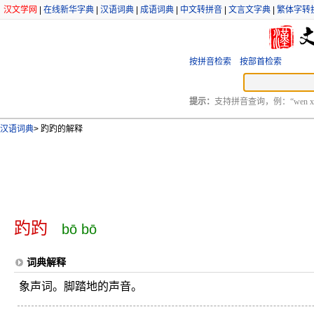
汉文学网
|
在线新华字典
|
汉语词典
|
成语词典
|
中文转拼音
|
文言文字典
|
繁体字转
按拼音检索
按部首检索
提示：
支持拼音查询，例：“wen xu
汉语词典
>
趵趵的解释
趵趵
bō bō
词典解释
象声词。脚踏地的声音。