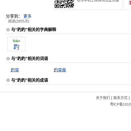
在你手机上继续浏览此页面
分享到：
更多
阅读(2855次)
与“趵趵”相关的字典解释
bào
趵
与“趵趵”相关的词语
趵突
趵突泉
与“趵趵”相关的成语
|
|
关于我们
联系方式
粤ICP备1010