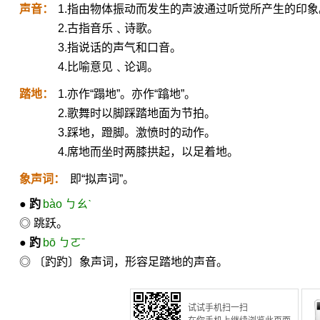
声音：
1.指由物体振动而发生的声波通过听觉所产生的印象
2.古指音乐﹑诗歌。
3.指说话的声气和口音。
4.比喻意见﹑论调。
踏地：
1.亦作“蹋地”。亦作“蹹地”。
2.歌舞时以脚踩踏地面为节拍。
3.踩地，蹬脚。激愤时的动作。
4.席地而坐时两膝拱起，以足着地。
象声词：
即“拟声词”。
●
趵
bào ㄅㄠˋ
◎ 跳跃。
●
趵
bō ㄅㄛˉ
◎ 〔趵趵〕象声词，形容足踏地的声音。
试试手机扫一扫