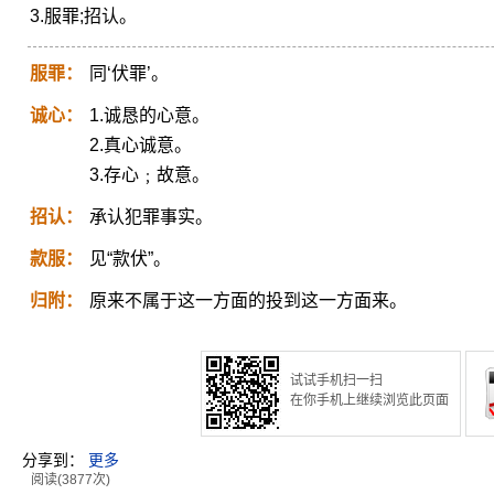
3.服罪;招认。
服罪：
同‘伏罪’。
诚心：
1.诚恳的心意。
2.真心诚意。
3.存心﹔故意。
招认：
承认犯罪事实。
款服：
见“款伏”。
归附：
原来不属于这一方面的投到这一方面来。
试试手机扫一扫
在你手机上继续浏览此页面
分享到：
更多
阅读(3877次)