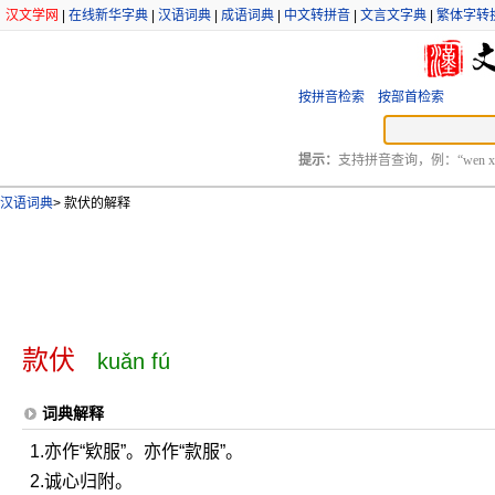
汉文学网
|
在线新华字典
|
汉语词典
|
成语词典
|
中文转拼音
|
文言文字典
|
繁体字转
按拼音检索
按部首检索
提示：
支持拼音查询，例：“wen xu
汉语词典
>
款伏的解释
款伏
kuǎn fú
词典解释
1.亦作“欵服”。亦作“款服”。
2.诚心归附。