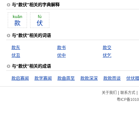
与“款伏”相关的字典解释
kuăn
fú
款
伏
与“款伏”相关的词语
款东
款书
款交
伏丑
伏中
伏乞
与“款伏”相关的成语
款启寡闻
款学寡闻
款曲周至
款款深深
款款而谈
伏伏
|
|
关于我们
联系方式
粤ICP备1010