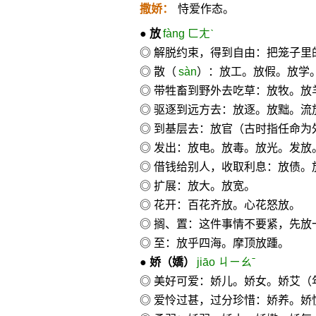
撒娇：
恃爱作态。
●
放
fàng ㄈㄤˋ
◎ 解脱约束，得到自由：把笼子
◎ 散（
sàn
）：放工。放假。放学
◎ 带牲畜到野外去吃草：放牧。
◎ 驱逐到远方去：放逐。放黜。流
◎ 到基层去：放官（古时指任命为
◎ 发出：放电。放毒。放光。发放
◎ 借钱给别人，收取利息：放债。
◎ 扩展：放大。放宽。
◎ 花开：百花齐放。心花怒放。
◎ 搁、置：这件事情不要紧，先放
◎ 至：放乎四海。摩顶放踵。
●
娇
（嬌）
jiāo ㄐㄧㄠˉ
◎ 美好可爱：娇儿。娇女。娇艾
◎ 爱怜过甚，过分珍惜：娇养。娇