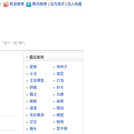
：
新浪微博
腾讯微博
|
设为首页
|
加入收藏
文?” ;“文?学”。
最近查询
星旄
将仲子
止法
焜昱
尤花殢雪
灯泡
娇蛾
好大
籍注
白唐
娭毑
画卷
寖寖
稽诣
玄妙莫测
絶脰
甘言
制地
锄头
禁不得