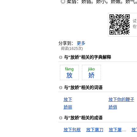
◎ 柔弱：娇弱。娇小。娇嫩。娇气
试
在
分享到：
更多
阅读(1625次)
与“放娇”相关的字典解释
fàng
jiāo
放
娇
与“放娇”相关的词语
放下
放下你的鞭子
娇丽
娇俏
与“放娇”相关的成语
放下包袱
放下屠刀
放下屠刀，立便成佛