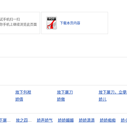
。
试手机扫一扫
下载本页内容
你手机上继续浏览此页面
放下包袱
放下屠刀
放下屠刀，立便
娇倩
娇傲
娇儿
放下屠刀，立地成佛
放之四海而皆准
娇声娇气
娇娇媚媚
娇娇滴滴
娇娇痴痴
娇