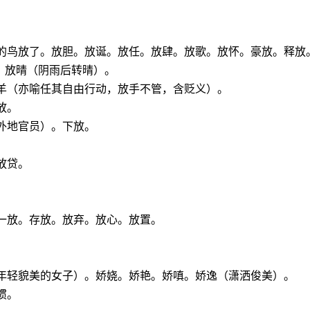
里的鸟放了。放胆。放诞。放任。放肆。放歌。放怀。豪放。释放
。放晴（阴雨后转晴）。
放羊（亦喻任其自由行动，放手不管，含贬义）。
放。
外地官员）。下放。
。
放贷。
一放。存放。放弃。放心。放置。
（年轻貌美的女子）。娇娆。娇艳。娇嗔。娇逸（潇洒俊美）。
惯。