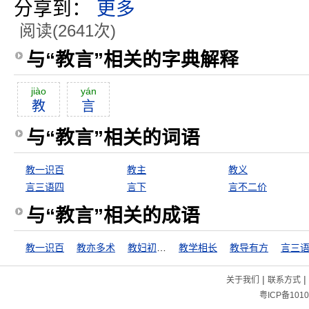
分享到：
更多
阅读(2641次)
与“教言”相关的字典解释
jiào
yán
教
言
与“教言”相关的词语
教一识百
教主
教义
言三语四
言下
言不二价
与“教言”相关的成语
教一识百
教亦多术
教妇初来，教儿婴孩
教学相长
教导有方
言三
|
|
关于我们
联系方式
粤ICP备1010