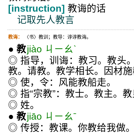
[instruction]
教诲的话
记取先人教言
教诲：
〈书〉教训；教导：谆谆教诲。
●
教
jiào ㄐㄧㄠˋ
◎ 指导，训诲：教习。教头
教。请教。教学相长。因材施
◎ 使，令：风能教船走。
◎ 指“宗教”：教士。教主。
◎ 姓。
●
教
jiāo ㄐㄧㄠˉ
◎ 传授：教课。你教给我做