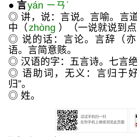
●
言
yán ㄧㄢˊ
◎ 讲，说：言说。言喻。言
中（
zhòng
）（一说就说到点
◎ 说的话：言论。言辞（亦
语。言简意赅。
◎ 汉语的字：五言诗。七言
◎ 语助词，无义：言归于
归”。
◎ 姓。
试试手机扫一扫
在你手机上继续浏览此页面