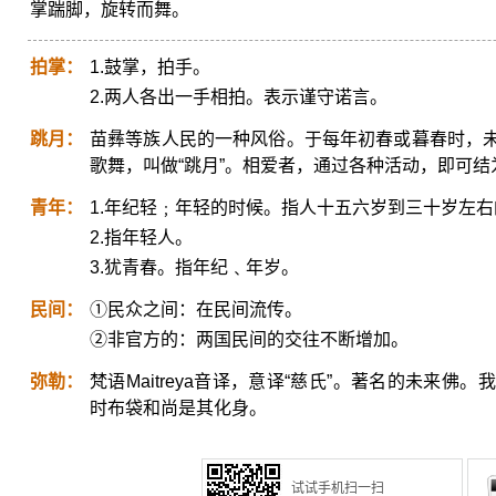
掌踹脚，旋转而舞。
拍掌：
1.鼓掌，拍手。
2.两人各出一手相拍。表示谨守诺言。
跳月：
苗彝等族人民的一种风俗。于每年初春或暮春时，
歌舞，叫做“跳月”。相爱者，通过各种活动，即可结
青年：
1.年纪轻﹔年轻的时候。指人十五六岁到三十岁左
2.指年轻人。
3.犹青春。指年纪﹑年岁。
民间：
①民众之间：在民间流传。
②非官方的：两国民间的交往不断增加。
弥勒：
梵语Maitreya音译，意译“慈氏”。著名的未来
时布袋和尚是其化身。
试试手机扫一扫