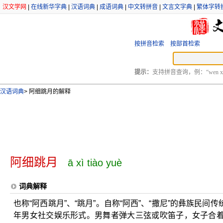
汉文学网
|
在线新华字典
|
汉语词典
|
成语词典
|
中文转拼音
|
文言文字典
|
繁体字转
按拼音检索
按部首检索
提示：
支持拼音查询，例：“wen xu
汉语词典
>
阿细跳月的解释
阿细跳月
ā xì tiào yuè
词典解释
也称“阿西跳月”、“跳月”。自称“阿西”、“撒尼”的彝族民
年男女社交娱乐形式。男舞者弹大三弦或吹笛子，女子合