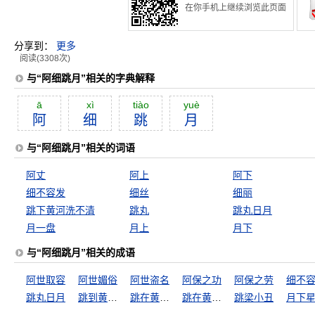
在你手机上继续浏览此页面
分享到：
更多
阅读(3308次)
与“阿细跳月”相关的字典解释
ā
xì
tiào
yuè
阿
细
跳
月
与“阿细跳月”相关的词语
阿丈
阿上
阿下
细不容发
细丝
细丽
跳下黄河洗不清
跳丸
跳丸日月
月一盘
月上
月下
与“阿细跳月”相关的成语
阿世取容
阿世媚俗
阿世盗名
阿保之功
阿保之劳
细不
跳丸日月
跳到黄河洗不清
跳在黄河也洗不清
跳在黄河洗不清
跳梁小丑
月下