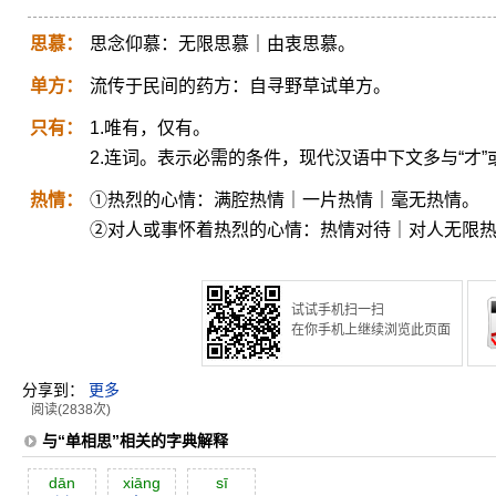
思慕：
思念仰慕：无限思慕｜由衷思慕。
单方：
流传于民间的药方：自寻野草试单方。
只有：
1.唯有，仅有。
2.连词。表示必需的条件，现代汉语中下文多与“才”或
热情：
①热烈的心情：满腔热情｜一片热情｜毫无热情。
②对人或事怀着热烈的心情：热情对待｜对人无限
试试手机扫一扫
在你手机上继续浏览此页面
分享到：
更多
阅读(2838次)
与“单相思”相关的字典解释
dān
xiāng
sī