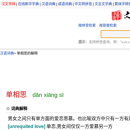
汉文学网
|
在线新华字典
|
汉语词典
|
成语词典
|
中文转拼音
|
文言文字典
|
繁体字转
按拼音检索
按部首检索
提示：
支持拼音查询，例：“wen xu
汉语词典
>
单相思的解释
单相思
dān xiāng sī
词典解释
男女之间只有单方面的爱恋思慕。也比喻双方中只有一方有
[unrequited love]
单恋,男女间仅仅一方爱慕另一方