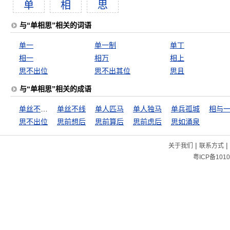
单
相
思
与“单相思”相关的词语
单一
单一制
单丁
相一
相万
相上
思不出位
思不出其位
思且
与“单相思”相关的成语
单丝不成线
单丝不线
单人匹马
单人独马
单兵孤城
相与
思不出位
思前想后
思前算后
思前虑后
思如涌泉
|
|
关于我们
联系方式
粤ICP备1010